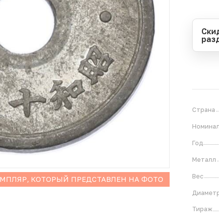
Ски
раз
Перио
Начал
Оконч
В
1
Страна
Номина
Год
Металл
Вес
ЕМПЛЯР, КОТОРЫЙ ПРЕДСТАВЛЕН НА ФОТО
Диамет
Тираж