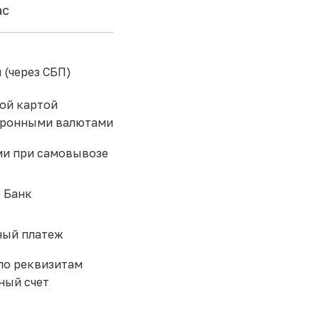
ас
 (через СБП)
ой картой
тронными валютами
и при самовывозе
 Банк
ый платеж
по реквизитам
ный счет