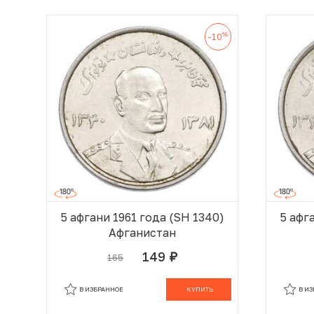
%
-10
5 афгани 1961 года (SH 1340)
5 афг
Афганистан
149
165
руб.
В КОРЗИНЕ
В ИЗБРАННОЕ
КУПИТЬ
В И