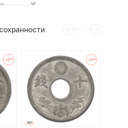
ние
VF
 сохранности
%
%
-10
-10