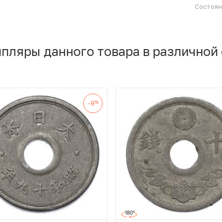
Состоя
мпляры данного товара в различной
%
-9