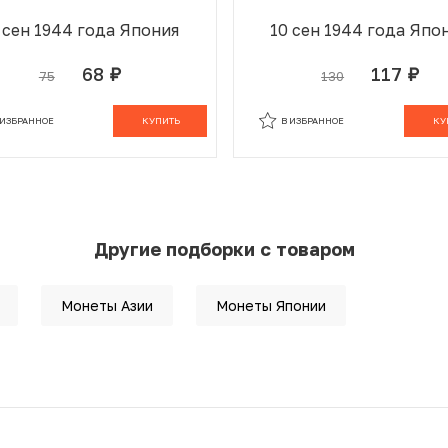
 сен 1944 года Япония
10 сен 1944 года Япо
68
117
75
130
руб.
руб.
 ИЗБРАННОМ
В КОРЗИНЕ
В ИЗБРАННОМ
В К
 ИЗБРАННОЕ
КУПИТЬ
В ИЗБРАННОЕ
КУ
Другие подборки с товаром
Монеты Азии
Монеты Японии