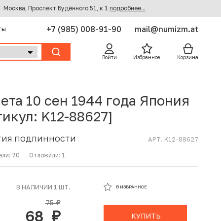
Москва, Проспект Будённого 51, к 1
подробнее...
+7 (985) 008-91-90
mail@numizm.at
ты
Войти
Избранное
Корзина
ета 10 сен 1944 года Япония
тикул: K12-88627]
ТИЯ ПОДЛИННОСТИ
АРТ. K12-88627
ели:
70
Отложили:
1
В ИЗБРАННОМ
В НАЛИЧИИ 1 ШТ.
В ИЗБРАННОЕ
В КОРЗИНЕ
75
руб.
68
руб.
КУПИТЬ