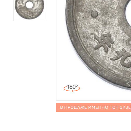
Иностранные монеты
Неофициальные выпуски монет (Unusual)
Античные и средневековые монеты
Наборы монет
Инвестиционные монеты
В ПРОДАЖЕ ИМЕННО ТОТ ЭКЗ