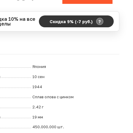
дка 10% на все
?
Скидка 9% (-7
руб.
)
делы
д действия акции:
о:
06.08.2026 00:00
ание:
07.08.2026 23:59
ремя до окончания:
2
ч.
Япония
л
10 сен
1944
Сплав олова с цинком
2.42 г
р
19 мм
450.000.000 шт.