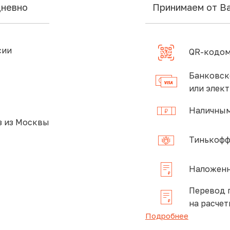
дневно
Принимаем от В
сии
QR-кодом
Банковск
или элек
Наличным
 из Москвы
Тинькофф
Наложенн
Перевод 
на расчет
Подробнее