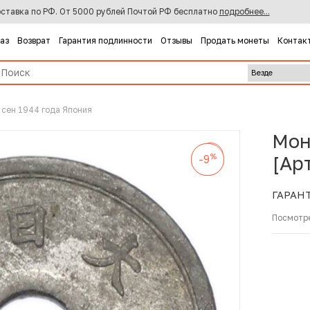
ставка по РФ. От 5000 рублей Почтой РФ бесплатно
подробнее...
каз
Возврат
Гарантия подлинности
Отзывы
Продать монеты
Контак
 сен 1944 года Япония
Мон
%
-9
%
%
[Ар
-9
-9
ГАРАН
Посмотр