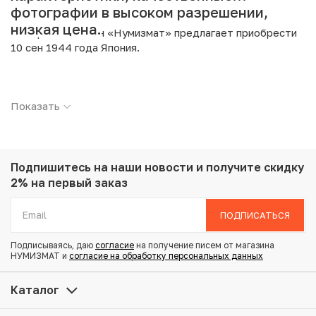
фотографии в высоком разрешении,
низкая цена.
Интернет магазин «Нумизмат» предлагает приобрести
10 сен 1944 года Япония.
Подробные характеристики товара:
Показать
Страна: Япония
Номинал: 10 сен
Год: 1944
Металл: Сплав олова с цинком
Вес: 2.42 г
Подпишитесь на наши новости
и получите скидку
Диаметр: 19 мм
2% на первый заказ
Тираж: 450.000.000
Состояние: VF
ПОДПИСАТЬСЯ
Подписываясь, даю
согласие
на получение писем от магазина
Купить 10 сен 1944 года Япония по привлекательной
НУМИЗМАТ и
согласие на обработку персональных данных
цене можно в нашем интернет-магазине — Вам
достаточно оформить заказ на сайте. Все монеты,
Каталог
представленные в каталоге, находятся в наличии на
нашем складе.