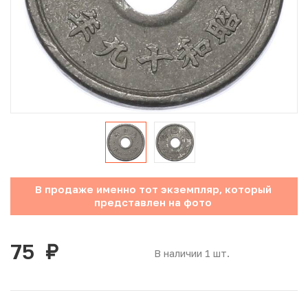
Юбилейные монеты Банка России (с 1999 года)
Памятные и инвестиционные монеты СССР и России
Иностранные монеты
Неофициальные выпуски монет (Unusual)
Античные и средневековые монеты
Наборы монет
В продаже именно тот экземпляр, который
представлен на фото
Инвестиционные монеты
75
руб.
В наличии 1 шт.