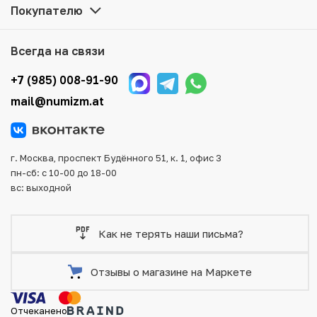
Покупателю
Мы доставим Ваш заказ в любой регион России, кроме
того, возможен самовывоз товара из офиса магазина.
Всегда на связи
Для вашего удобства представлены несколько способов
оплаты и доставки заказа. Все отправления надежно и
+7 (985) 008-91-90
тщательно упаковываются, что исключает возможность
mail@numizm.at
повреждения во время доставки.
г. Москва, проспект Будённого 51, к. 1, офис 3
пн-сб: с 10-00 до 18-00
вс: выходной
Как не терять наши письма?
Отзывы о магазине на Маркете
Отчеканено