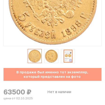
Юбилейные монеты Банка России (с 1999 года)
Памятные и инвестиционные монеты СССР и России
Иностранные монеты
Неофициальные выпуски монет (Unusual)
Античные и средневековые монеты
Наборы монет
В продаже был именно тот экземпляр,
Инвестиционные монеты
который представлен на фото
63500
₽
Нет в наличии
цена от 02.10.2025