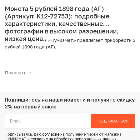
Монета 5 рублей 1898 года (АГ)
(Артикул: K12-72753): подробные
характеристики, качественные
фотографии в высоком разрешении,
низкая цена.
Интернет магазин «Нумизмат» предлагает приобрести 5
рублей 1898 года (АГ).
Подробные характеристики товара:
Показать
Страна: Российская Империя
Номинал: 5 рублей
Год: 1898
Буквы: (АГ)
Металл: Золото
Подпишитесь на наши новости
и получите скидку
Проба: 900
2% на первый заказ
Вес: 4.3 г
Диаметр: 18.5 мм
ПОДПИСАТЬСЯ
Состояние: XF
Подписываясь, даю
согласие
на получение писем от магазина
НУМИЗМАТ и
согласие на обработку персональных данных