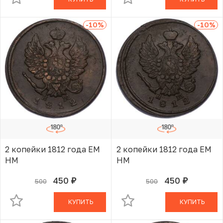
-10
%
-10
%
2 копейки 1812 года ЕМ
2 копейки 1812 года ЕМ
НМ
НМ
450
450
500
500
руб.
руб.
В КОРЗИНЕ
В КОРЗИНЕ
КУПИТЬ
КУПИТЬ