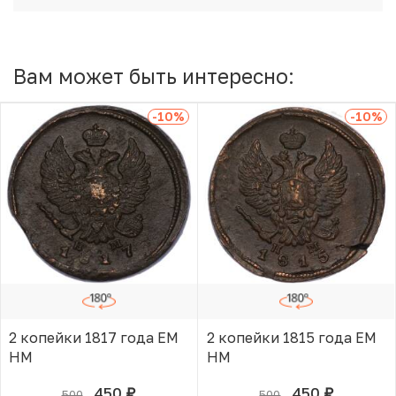
Вам может быть интересно:
-10
%
-10
%
2 копейки 1817 года ЕМ
2 копейки 1815 года ЕМ
НМ
НМ
450
450
500
500
руб.
руб.
В КОРЗИНЕ
В КОРЗИНЕ