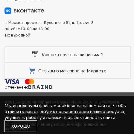
тщательно упаковываются, что исключает возможность
повреждения во время доставки.
г. Москва, проспект Будённого 51, к. 1, офис 3
пн-сб: с 10-00 до 18-00
вс: выходной
Как не терять наши письма?
Отзывы о магазине на Маркете
Отчеканено
©2015 — 2026 Интернет-магазин «NUMIZM.AT».
Все права
Мы используем файлы «cookies» на нашем сайте, чтобы
защищены
отличить вас от других пользователей нашего ресурса,
Договор-оферта
Политика компании в отношении
обработки персональных данных
улучшить работу и повысить эффективность сайта.
Согласие на получение рекламно-информационных
ХОРОШО
материалов