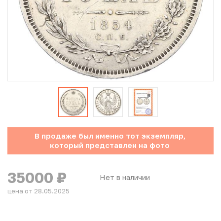
Юбилейные монеты Банка России (с 1999 года)
Памятные и инвестиционные монеты СССР и России
Иностранные монеты
Неофициальные выпуски монет (Unusual)
Античные и средневековые монеты
Наборы монет
В продаже был именно тот экземпляр,
который представлен на фото
Инвестиционные монеты
35000
₽
Нет в наличии
цена от 28.05.2025