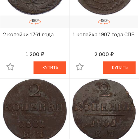
2 копейки 1761 года
1 копейка 1907 года СПБ
1 200
2 000
руб.
руб.
В КОРЗИНЕ
В КОРЗИНЕ
КУПИТЬ
КУПИТЬ