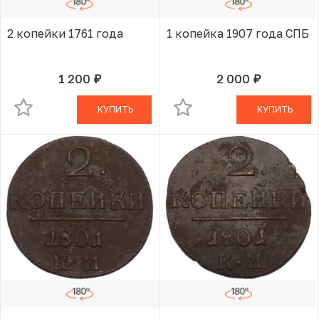
2 копейки 1761 года
1 копейка 1907 года СПБ
1 200
2 000
руб.
руб.
В КОРЗИНЕ
В КОРЗИНЕ
КУПИТЬ
КУПИТЬ