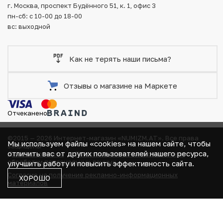
г. Москва, проспект Будённого 51, к. 1, офис 3
пн-сб: с 10-00 до 18-00
вс: выходной
Как не терять наши письма?
Отзывы о магазине на Маркете
Отчеканено
©2015 — 2026 Интернет-магазин «NUMIZM.AT».
Все права
Мы используем файлы «cookies» на нашем сайте, чтобы
защищены
отличить вас от других пользователей нашего ресурса,
Договор-оферта
Политика компании в отношении
обработки персональных данных
улучшить работу и повысить эффективность сайта.
Согласие на получение рекламно-информационных
ХОРОШО
материалов