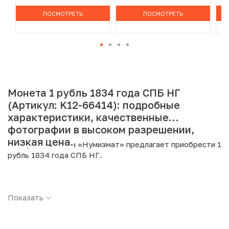
ПОСМОТРЕТЬ
ПОСМОТРЕТЬ
Монета 1 рубль 1834 года СПБ НГ
(Артикул: K12-66414): подробные
характеристики, качественные
фотографии в высоком разрешении,
низкая цена.
Интернет магазин «Нумизмат» предлагает приобрести 1
рубль 1834 года СПБ НГ.
Подробные характеристики товара:
Показать
Страна: Российская Империя
Номинал: 1 рубль
Год: 1834