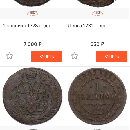
1 копейка 1728 года
Денга 1731 года
7 000
350
руб.
руб.
В КОРЗИНЕ
В КОРЗИНЕ
КУПИТЬ
КУПИТЬ