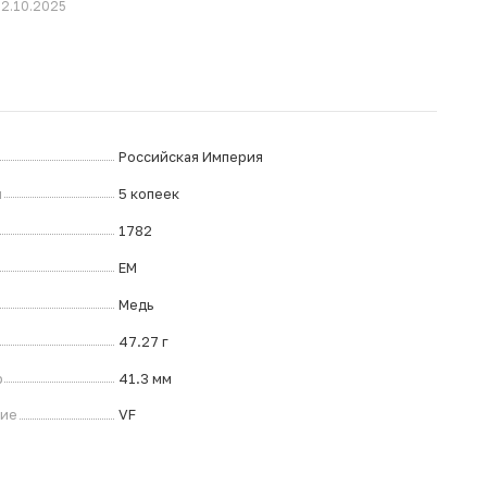
02.10.2025
Российская Империя
л
5 копеек
1782
ЕМ
Медь
47.27 г
р
41.3 мм
ние
VF