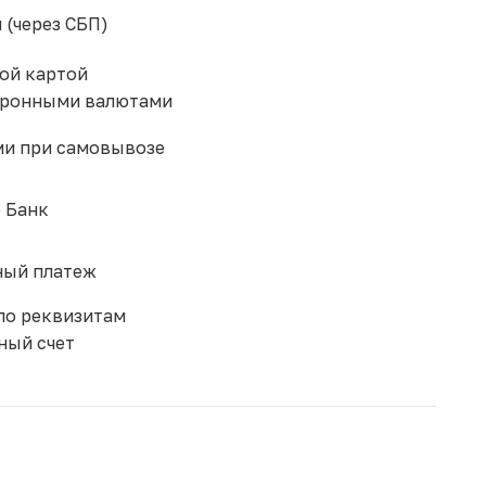
 (через СБП)
ой картой
тронными валютами
и при самовывозе
 Банк
ый платеж
по реквизитам
ный счет