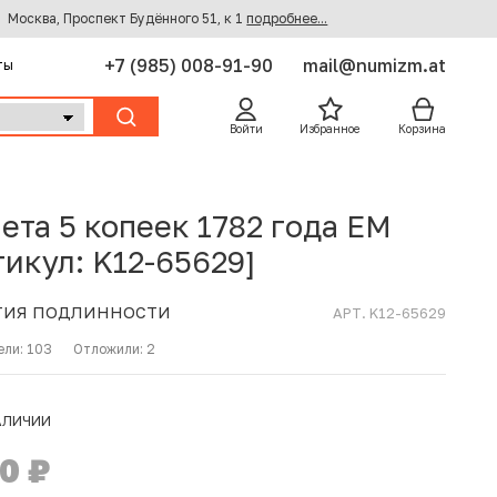
Москва, Проспект Будённого 51, к 1
подробнее...
+7 (985) 008-91-90
mail@numizm.at
ты
Войти
Избранное
Корзина
ета 5 копеек 1782 года ЕМ
тикул: K12-65629]
ТИЯ ПОДЛИННОСТИ
АРТ. K12-65629
ели:
103
Отложили:
2
АЛИЧИИ
00
₽