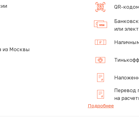
сии
QR-кодом
Банковск
или элек
Наличным
 из Москвы
Тинькофф
Наложенн
Перевод 
на расчет
Подробнее