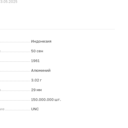
03.05.2025
Индонезия
л
50 сен
1961
Алюминий
3.02 г
р
29 мм
150.000.000 шт.
ние
UNC