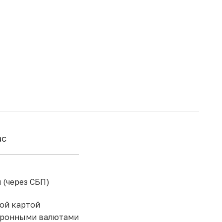
ас
 (через СБП)
ой картой
тронными валютами