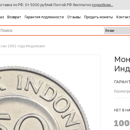
ставка по РФ. От 5000 рублей Почтой РФ бесплатно
подробнее...
каз
Возврат
Гарантия подлинности
Отзывы
Продать монеты
Контак
 сен 1961 года Индонезия
Мон
Инд
ГАРАН
Посмотр
НЕТ В Н
10