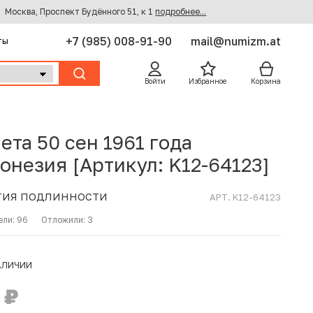
Москва, Проспект Будённого 51, к 1
подробнее...
+7 (985) 008-91-90
mail@numizm.at
ты
Войти
Избранное
Корзина
ета 50 сен 1961 года
онезия [Артикул: K12-64123]
ТИЯ ПОДЛИННОСТИ
АРТ. K12-64123
ели:
96
Отложили:
3
АЛИЧИИ
0
₽