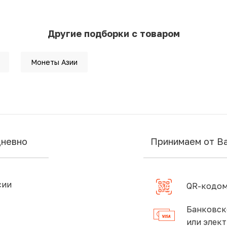
Другие подборки с товаром
Монеты Азии
дневно
Принимаем от В
сии
QR-кодом
Банковск
или элек