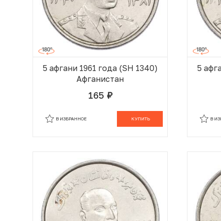
5 афгани 1961 года (SH 1340)
5 афг
Афганистан
165
руб.
В КОРЗИНЕ
В ИЗБРАННОЕ
КУПИТЬ
В И