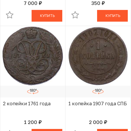
7 000
350
руб.
руб.
В КОРЗИНЕ
В КОРЗИНЕ
КУПИТЬ
КУПИТЬ
2 копейки 1761 года
1 копейка 1907 года СПБ
1 200
2 000
руб.
руб.
В КОРЗИНЕ
В КОРЗИНЕ