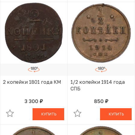
2 копейки 1801 года КМ
1/2 копейки 1914 года
СПБ
3 300
850
руб.
руб.
В КОРЗИНЕ
В КОРЗИНЕ
КУПИТЬ
КУПИТЬ