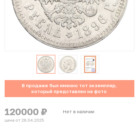
Юбилейные монеты Банка России (с 1999 года)
Памятные и инвестиционные монеты СССР и России
Иностранные монеты
Неофициальные выпуски монет (Unusual)
Античные и средневековые монеты
Наборы монет
В продаже был именно тот экземпляр,
который представлен на фото
Инвестиционные монеты
120000
₽
Нет в наличии
цена от 28.04.2025