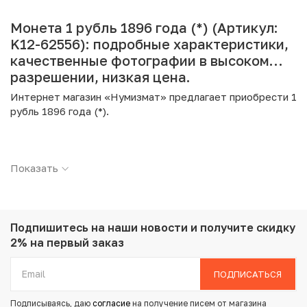
Монета 1 рубль 1896 года (*) (Артикул:
K12-62556): подробные характеристики,
качественные фотографии в высоком
разрешении, низкая цена.
Интернет магазин «Нумизмат» предлагает приобрести 1
рубль 1896 года (*).
Подробные характеристики товара:
Показать
Страна: Российская Империя
Номинал: 1 рубль
Год: 1896
Буквы: (*)
Металл: Серебро
Подпишитесь на наши новости
и получите скидку
Проба: 900
2% на первый заказ
Вес: 20 г
Диаметр: 33.6 мм
ПОДПИСАТЬСЯ
Тираж: 12.000.000
Состояние: UNC
Подписываясь, даю
согласие
на получение писем от магазина