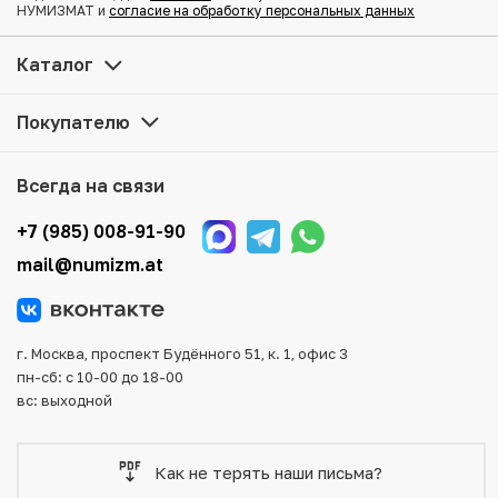
НУМИЗМАТ и
согласие на обработку персональных данных
Купить 1 рубль 1896 года (*) по привлекательной цене
Каталог
можно в нашем интернет-магазине — Вам достаточно
оформить заказ на сайте. Все монеты, представленные
Покупателю
в каталоге, находятся в наличии на нашем складе.
Мы доставим Ваш заказ в любой регион России, кроме
Всегда на связи
того, возможен самовывоз товара из офиса магазина.
Для вашего удобства представлены несколько способов
+7 (985) 008-91-90
оплаты и доставки заказа. Все отправления надежно и
mail@numizm.at
тщательно упаковываются, что исключает возможность
повреждения во время доставки.
г. Москва, проспект Будённого 51, к. 1, офис 3
пн-сб: с 10-00 до 18-00
вс: выходной
Как не терять наши письма?