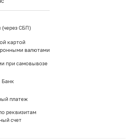
ас
 (через СБП)
ой картой
тронными валютами
и при самовывозе
 Банк
ый платеж
по реквизитам
ный счет