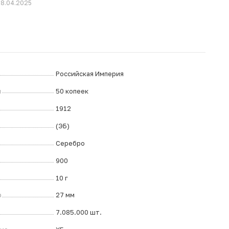
28.04.2025
Российская Империя
л
50 копеек
1912
(ЭБ)
Серебро
900
10 г
р
27 мм
7.085.000 шт.