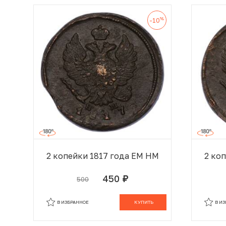
%
-10
2 копейки 1817 года ЕМ НМ
2 ко
450
500
руб.
В КОРЗИНЕ
В ИЗБРАННОЕ
КУПИТЬ
В И