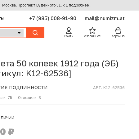
Москва, Проспект Будённого 51, к 1
подробнее...
+7 (985) 008-91-90
mail@numizm.at
ты
Войти
Избранное
Корзина
ета 50 копеек 1912 года (ЭБ)
тикул: K12-62536]
ТИЯ ПОДЛИННОСТИ
АРТ. K12-62536
ели:
75
Отложили:
3
АЛИЧИИ
00
₽