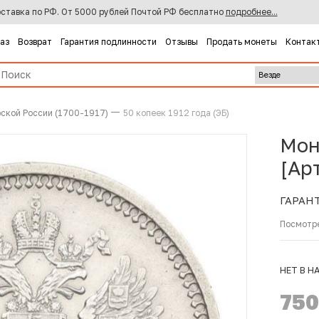
ставка по РФ. От 5000 рублей Почтой РФ бесплатно
подробнее...
каз
Возврат
Гарантия подлинности
Отзывы
Продать монеты
Контак
ской России (1700-1917)
50 копеек 1912 года (ЭБ)
Мон
[Ар
ГАРАН
Посмотр
НЕТ В Н
75