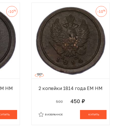
%
%
-10
-10
 ЕМ НМ
2 копейки 1814 года ЕМ НМ
450
500
руб.
 КОРЗИНЕ
В КОРЗИНЕ
КУПИТЬ
В ИЗБРАННОЕ
КУПИТЬ