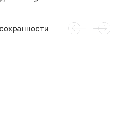
ние
XF
 сохранности