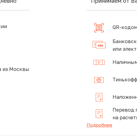
дневно
Принимаем от В
сии
QR-кодом
Банковск
или элек
Наличным
 из Москвы
Тинькофф
Наложенн
Перевод 
на расчет
Подробнее