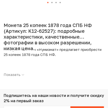
Монета 25 копеек 1878 года СПБ НФ
(Артикул: K12-62527): подробные
характеристики, качественные
фотографии в высоком разрешении,
низкая цена.
Интернет магазин «Нумизмат» предлагает приобрести
25 копеек 1878 года СПБ НФ.
Подробные характеристики товара:
Показать
Страна: Российская Империя
Номинал: 25 копеек
Год: 1878
Буквы: СПБ НФ
Металл: Серебро
Подпишитесь на наши новости
и получите скидку
Проба: 868
2% на первый заказ
Вес: 5.18 г