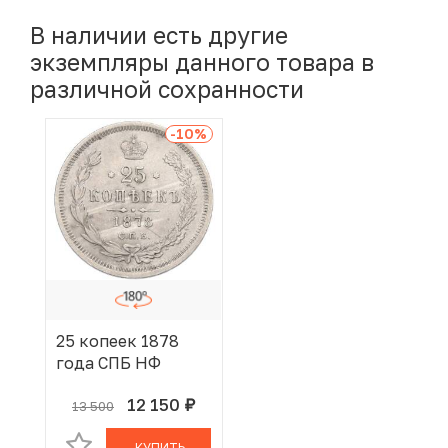
В наличии есть другие
экземпляры данного товара в
различной сохранности
-10
%
25 копеек 1878
года СПБ НФ
12 150
13 500
руб.
В КОРЗИНЕ
КУПИТЬ