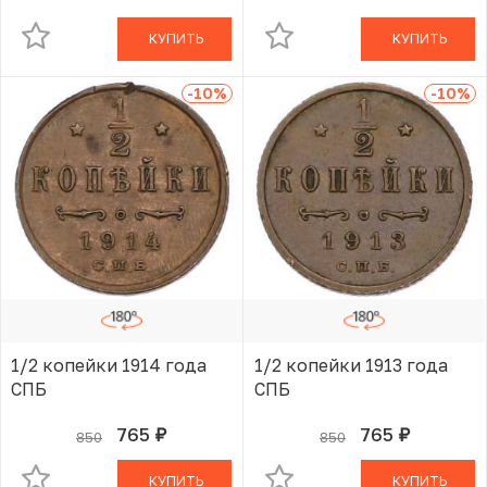
КУПИТЬ
КУПИТЬ
-10
%
-10
%
1/2 копейки 1914 года
1/2 копейки 1913 года
СПБ
СПБ
765
765
850
850
руб.
руб.
В КОРЗИНЕ
В КОРЗИНЕ
КУПИТЬ
КУПИТЬ