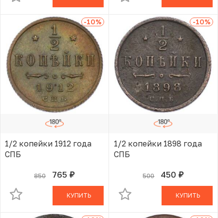
-10
%
-10
%
1/2 копейки 1912 года
1/2 копейки 1898 года
СПБ
СПБ
765
450
850
500
руб.
руб.
В КОРЗИНЕ
В КОРЗИНЕ
КУПИТЬ
КУПИТЬ