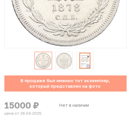
Юбилейные монеты Банка России (с 1999 года)
Памятные и инвестиционные монеты СССР и России
Иностранные монеты
Неофициальные выпуски монет (Unusual)
Античные и средневековые монеты
Наборы монет
В продаже был именно тот экземпляр,
который представлен на фото
Инвестиционные монеты
15000
₽
Нет в наличии
цена от 28.04.2025