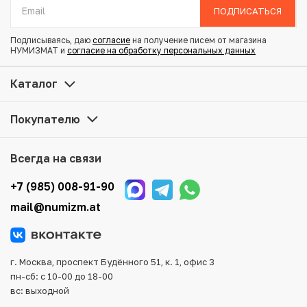
Диаметр: 24.2 мм
ПОДПИСАТЬСЯ
Тираж: 1.768.006
Состояние: AU
Подписываясь, даю
согласие
на получение писем от магазина
НУМИЗМАТ и
согласие на обработку персональных данных
Купить 25 копеек 1878 года СПБ НФ по привлекательной
Каталог
цене можно в нашем интернет-магазине — Вам
достаточно оформить заказ на сайте. Все монеты,
Покупателю
представленные в каталоге, находятся в наличии на
нашем складе.
Всегда на связи
Мы доставим Ваш заказ в любой регион России, кроме
того, возможен самовывоз товара из офиса магазина.
+7 (985) 008-91-90
Для вашего удобства представлены несколько способов
mail@numizm.at
оплаты и доставки заказа. Все отправления надежно и
тщательно упаковываются, что исключает возможность
повреждения во время доставки.
г. Москва, проспект Будённого 51, к. 1, офис 3
пн-сб: с 10-00 до 18-00
вс: выходной