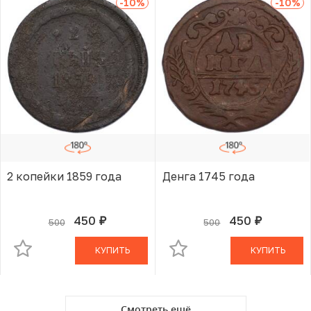
-10
%
-10
%
2 копейки 1859 года
Денга 1745 года
450
450
500
500
руб.
руб.
В КОРЗИНЕ
В КОРЗИНЕ
КУПИТЬ
КУПИТЬ
Смотреть ещё