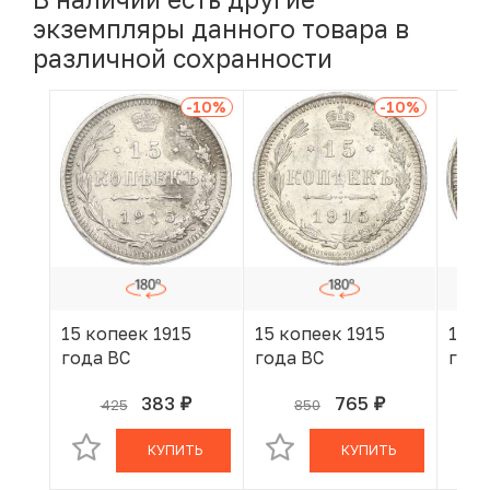
экземпляры данного товара в
различной сохранности
-10
%
-10
%
15 копеек 1915
15 копеек 1915
15 к
года ВС
года ВС
года
383
765
425
850
руб.
руб.
В КОРЗИНЕ
В КОРЗИНЕ
КУПИТЬ
КУПИТЬ