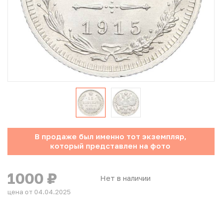
Юбилейные монеты Банка России (с 1999 года)
Памятные и инвестиционные монеты СССР и России
Иностранные монеты
Неофициальные выпуски монет (Unusual)
Античные и средневековые монеты
Наборы монет
В продаже был именно тот экземпляр,
который представлен на фото
Инвестиционные монеты
1000
₽
Нет в наличии
цена от 04.04.2025