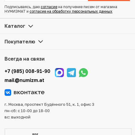
Подписываясь, даю
согласие
на получение писем от магазина
НУМИЗМАТ и
согласие на обработку персональных данных
Купить 15 копеек 1915 года ВС по привлекательной цене
можно в нашем интернет-магазине — Вам достаточно
Каталог
оформить заказ на сайте. Все монеты, представленные
в каталоге, находятся в наличии на нашем складе.
Покупателю
Мы доставим Ваш заказ в любой регион России, кроме
того, возможен самовывоз товара из офиса магазина.
Всегда на связи
Для вашего удобства представлены несколько способов
оплаты и доставки заказа. Все отправления надежно и
+7 (985) 008-91-90
тщательно упаковываются, что исключает возможность
mail@numizm.at
повреждения во время доставки.
г. Москва, проспект Будённого 51, к. 1, офис 3
пн-сб: с 10-00 до 18-00
вс: выходной