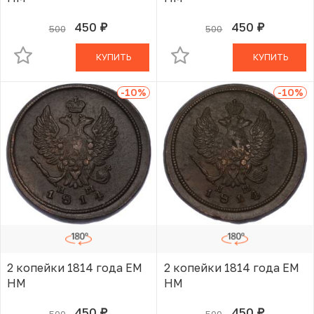
450
450
500
500
руб.
руб.
В КОРЗИНЕ
В КОРЗИНЕ
КУПИТЬ
КУПИТЬ
-10
%
-10
%
2 копейки 1814 года ЕМ
2 копейки 1814 года ЕМ
НМ
НМ
450
450
500
500