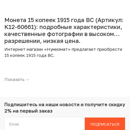
Монета 15 копеек 1915 года ВС (Артикул:
K12-60661): подробные характеристики,
качественные фотографии в высоком
разрешении, низкая цена.
Интернет магазин «Нумизмат» предлагает приобрести
15 копеек 1915 года ВС.
Подробные характеристики товара:
Показать
Страна: Российская Империя
Номинал: 15 копеек
Год: 1915
Буквы: ВС
Металл: Серебро
Подпишитесь на наши новости
и получите скидку
Проба: 500
2% на первый заказ
Вес: 2.7 г
Диаметр: 19.5 мм
ПОДПИСАТЬСЯ
Состояние: UNC