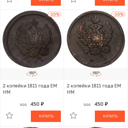
-10
%
-10
%
2 копейки 1811 года ЕМ
2 копейки 1811 года ЕМ
НМ
НМ
450
450
500
500
руб.
руб.
В КОРЗИНЕ
В КОРЗИНЕ
КУПИТЬ
КУПИТЬ