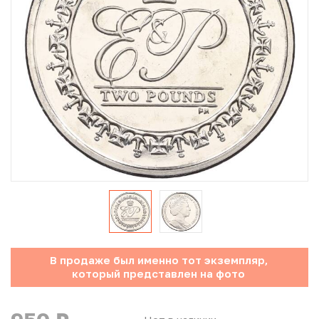
Юбилейные монеты Банка России (с 1999 года)
Памятные и инвестиционные монеты СССР и России
Иностранные монеты
Неофициальные выпуски монет (Unusual)
Античные и средневековые монеты
Наборы монет
Инвестиционные монеты
В продаже был именно тот экземпляр,
который представлен на фото