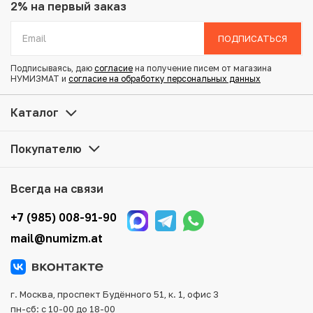
Вес: 28.28 г
2% на первый заказ
Диаметр: 38.61 мм
Тираж: 30.000
ПОДПИСАТЬСЯ
Состояние: UNC
Тематика: Выдающиеся личности
Подписываясь, даю
согласие
на получение писем от магазина
НУМИЗМАТ и
согласие на обработку персональных данных
Купить 2 фунта 2011 года Британская Территория
Каталог
Индийского океана «Королева Елизавета II и Принц
Филипп» по привлекательной цене можно в нашем
Покупателю
интернет-магазине — Вам достаточно оформить заказ
на сайте. Все монеты, представленные в каталоге,
находятся в наличии на нашем складе.
Всегда на связи
Мы доставим Ваш заказ в любой регион России, кроме
+7 (985) 008-91-90
того, возможен самовывоз товара из офиса магазина.
mail@numizm.at
Для вашего удобства представлены несколько способов
оплаты и доставки заказа. Все отправления надежно и
тщательно упаковываются, что исключает возможность
повреждения во время доставки.
г. Москва, проспект Будённого 51, к. 1, офис 3
пн-сб: с 10-00 до 18-00