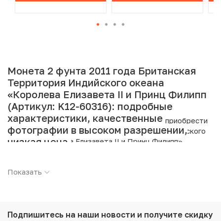
Монета 2 фунта 2011 года Британская
Территория Индийского океана
«Королева Елизавета II и Принц Филипп»
(Артикул: K12-60316): подробные
характеристики, качественные
Интернет магазин «Нумизмат» предлагает приобрести
фотографии в высоком разрешении,
2 фунта 2011 года Британская Территория Индийского
низкая цена.
океана «Королева Елизавета II и Принц Филипп».
Подробные характеристики товара:
Показать
Страна: Британская Территория Индийского океана
Номинал: 2 фунта
Год: 2011
Металл: Медно-никелевый сплав
Подпишитесь на наши новости
и получите скидку