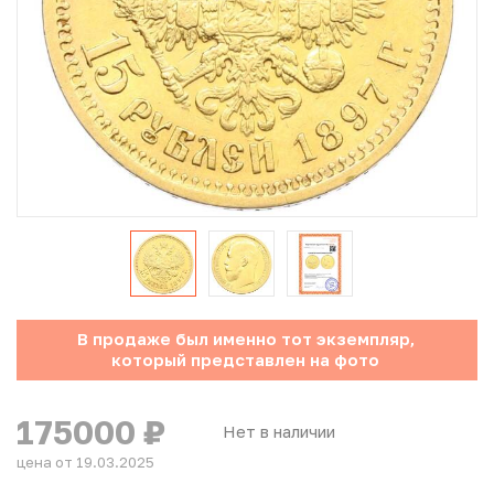
Юбилейные монеты Банка России (с 1999 года)
Памятные и инвестиционные монеты СССР и России
Иностранные монеты
Неофициальные выпуски монет (Unusual)
Античные и средневековые монеты
Наборы монет
В продаже был именно тот экземпляр,
Инвестиционные монеты
который представлен на фото
175000
₽
Нет в наличии
цена от 19.03.2025