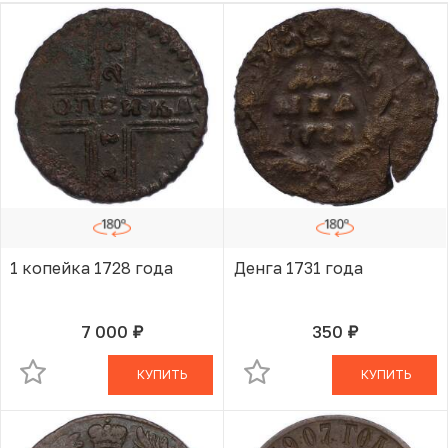
1 копейка 1728 года
Денга 1731 года
7 000
350
руб.
руб.
В КОРЗИНЕ
В КОРЗИНЕ
КУПИТЬ
КУПИТЬ