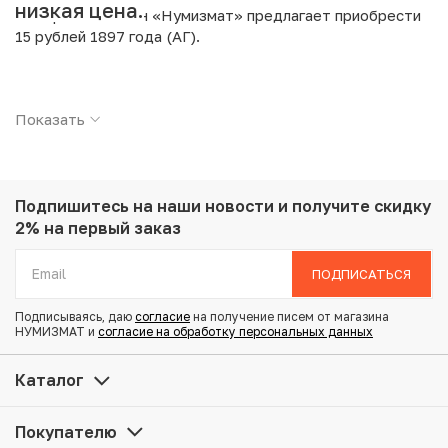
низкая цена.
Интернет магазин «Нумизмат» предлагает приобрести
15 рублей 1897 года (АГ).
Подробные характеристики товара:
Показать
Страна: Российская Империя
Номинал: 15 рублей
Год: 1897
Буквы: (АГ)
Металл: Золото
Подпишитесь на наши новости
и получите скидку
Проба: 900
2% на первый заказ
Вес: 12.9 г
Диаметр: 24.6 мм
ПОДПИСАТЬСЯ
Состояние: XF
Подписываясь, даю
согласие
на получение писем от магазина
Разновидность: за обрез шеи заходят 2 буквы «…СС»
НУМИЗМАТ и
согласие на обработку персональных данных
Купить 15 рублей 1897 года (АГ) по привлекательной
Каталог
цене можно в нашем интернет-магазине — Вам
достаточно оформить заказ на сайте. Все монеты,
Покупателю
представленные в каталоге, находятся в наличии на