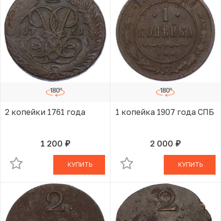
2 копейки 1761 года
1 копейка 1907 года СПБ
1 200
2 000
руб.
руб.
В КОРЗИНЕ
В КОРЗИНЕ
КУПИТЬ
КУПИТЬ