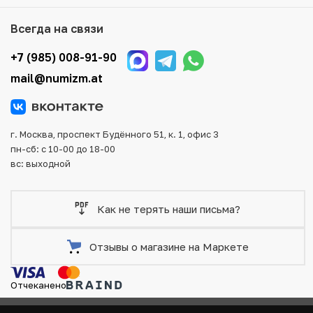
нашем складе.
Всегда на связи
Мы доставим Ваш заказ в любой регион России, кроме
того, возможен самовывоз товара из офиса магазина.
+7 (985) 008-91-90
Для вашего удобства представлены несколько способов
mail@numizm.at
оплаты и доставки заказа. Все отправления надежно и
тщательно упаковываются, что исключает возможность
повреждения во время доставки.
г. Москва, проспект Будённого 51, к. 1, офис 3
пн-сб: с 10-00 до 18-00
вс: выходной
Как не терять наши письма?
Отзывы о магазине на Маркете
Отчеканено