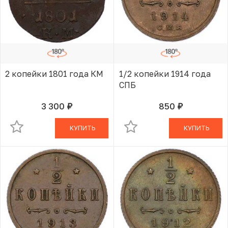
2 копейки 1801 года КМ
1/2 копейки 1914 года
СПБ
3 300
850
руб.
руб.
В КОРЗИНЕ
В КОРЗИНЕ
КУПИТЬ
КУПИТЬ