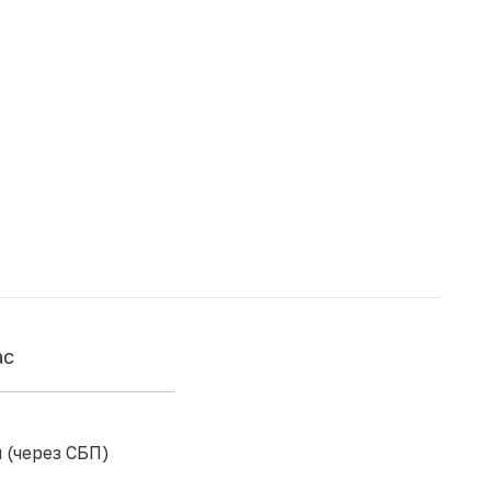
ас
 (через СБП)