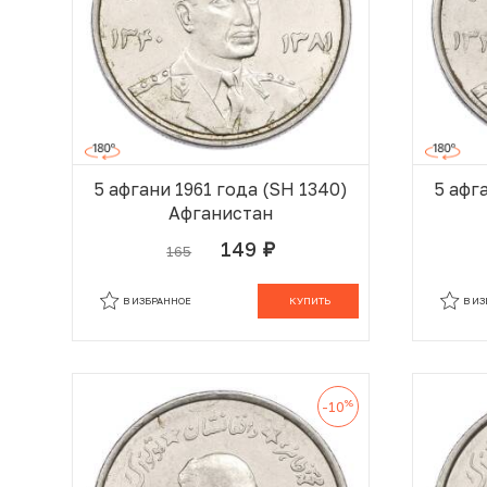
5 афгани 1961 года (SH 1340)
5 афг
Афганистан
149
165
руб.
В КОРЗИНЕ
В ИЗБРАННОЕ
КУПИТЬ
В И
%
-10