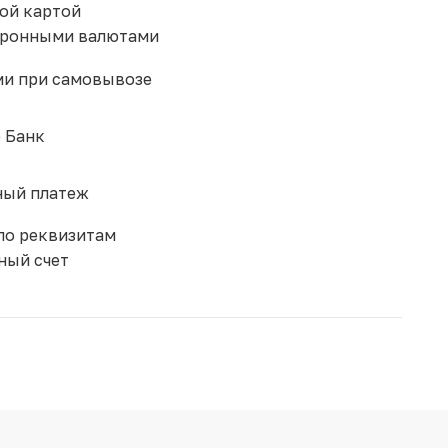
ой картой
тронными валютами
и при самовывозе
 Банк
ый платеж
по реквизитам
ный счет