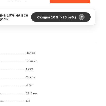
дка 10% на все
?
Скидка 10% (-25
руб.
)
делы
д действия акции:
о:
06.08.2026 00:00
ание:
07.08.2026 23:59
ремя до окончания:
ч.
Непал
л
50 пайс
1992
Сталь
4.5 г
р
23.5 мм
ние
AU