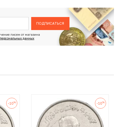
ПОДПИСАТЬСЯ
чение писем от магазина
 персональных данных
%
%
-10
-10