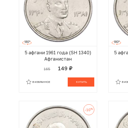
5 афгани 1961 года (SH 1340)
5 афг
Афганистан
149
165
руб.
В КОРЗИНЕ
В ИЗБРАННОЕ
КУПИТЬ
В И
%
-10