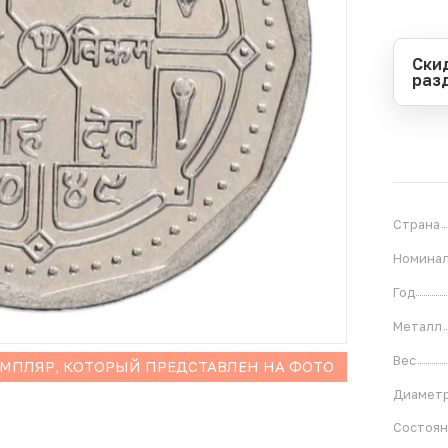
Ски
раз
Перио
Начал
Оконч
В
4
Страна
Номина
Год
Металл
Вес
ЕМПЛЯР, КОТОРЫЙ ПРЕДСТАВЛЕН НА ФОТО
Диамет
Состоя