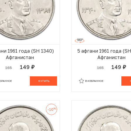
ани 1961 года (SH 1340)
5 афгани 1961 года (S
Афганистан
Афганистан
149
149
165
165
руб.
руб.
В КОРЗИНЕ
В
ЗБРАННОЕ
КУПИТЬ
В ИЗБРАННОЕ
%
-10