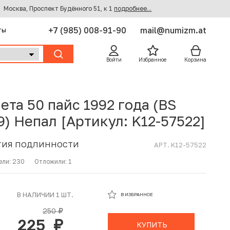
Москва, Проспект Будённого 51, к 1
подробнее...
+7 (985) 008-91-90
mail@numizm.at
ты
Войти
Избранное
Корзина
ета 50 пайс 1992 года (BS
9) Непал [Артикул: K12-57522]
ТИЯ ПОДЛИННОСТИ
АРТ. K12-57522
ели:
230
Отложили:
1
В ИЗБРАННОМ
В НАЛИЧИИ 1 ШТ.
В ИЗБРАННОЕ
В КОРЗИНЕ
250
руб.
225
руб.
КУПИТЬ