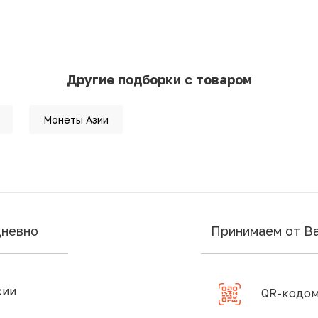
Другие подборки с товаром
Монеты Азии
дневно
Принимаем от В
сии
QR-кодом