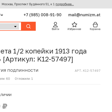
Москва, Проспект Будённого 51, к 1
подробнее...
+7 (985) 008-91-90
mail@numizm.at
ты
Войти
Избранное
Корзина
ета 1/2 копейки 1913 года
 [Артикул: K12-57497]
ТИЯ ПОДЛИННОСТИ
АРТ. K12-57497
ели:
60
Отложили:
1
АЛИЧИИ
0
₽