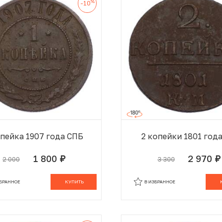
%
-10
опейка 1907 года СПБ
2 копейки 1801 год
1 800
2 970
2 000
3 300
руб.
руб.
В КОРЗИНЕ
В
ЗБРАННОЕ
КУПИТЬ
В ИЗБРАННОЕ