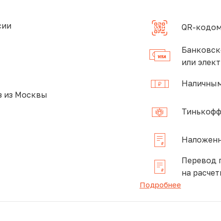
сии
QR-кодом
Банковск
или элек
Наличным
 из Москвы
Тинькофф
Наложенн
Перевод 
на расчет
Подробнее