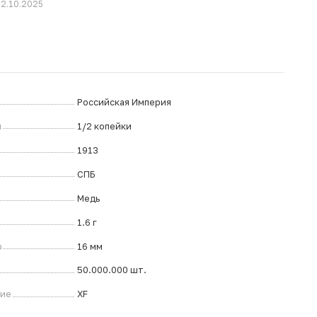
02.10.2025
Российская Империя
л
1/2 копейки
1913
СПБ
Медь
1.6 г
р
16 мм
50.000.000 шт.
ние
XF