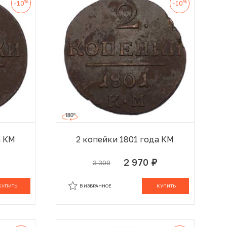
%
%
-10
-10
а КМ
2 копейки 1801 года КМ
2 970
3 300
руб.
 КОРЗИНЕ
В КОРЗИНЕ
КУПИТЬ
В ИЗБРАННОЕ
КУПИТЬ