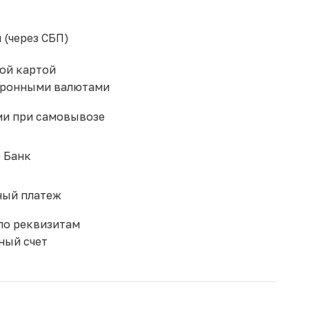
 (через СБП)
ой картой
тронными валютами
и при самовывозе
 Банк
ый платеж
по реквизитам
ный счет