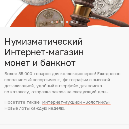
Юбилейные монеты Банка России (с 1999 года)
Памятные и инвестиционные монеты СССР и России
Иностранные монеты
Нумизматический
Неофициальные выпуски монет (Unusual)
Интернет-магазин
монет и банкнот
Античные и средневековые монеты
Более 35.000 товаров для коллекционеров! Ежедневно
Наборы монет
пополняемый ассортимент, фотографии с высокой
детализацией, удобный интерфейс для поиска
Инвестиционные монеты
по каталогу, отправка заказа на следующий день.
Посетите также
Интернет-аукцион «Золотникъ»
Новые лоты каждую неделю.