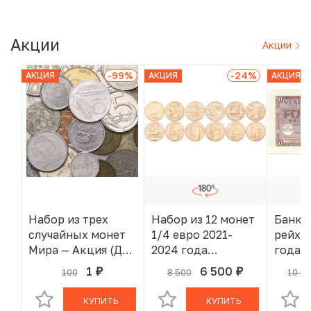
Акции
Акции
-99
%
-24
%
АКЦИЯ
АКЦИЯ
АКЦИЯ
Набор из трех
Набор из 12 монет
Банкн
случайных монет
1/4 евро 2021-
рейхс
Мира — Акция (Для
2024 года
года 
заказов от 2000 р)
Франция «XXXIII
(Воор
1
6 500
100
8 500
10 5
руб.
руб.
В КОРЗИНЕ
В КОРЗИНЕ
летние
силы 
Олимпийские игры
КУПИТЬ
КУПИТЬ
в Париже 2024