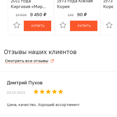
2011 года
1973 года Южная
1973 
Киргизия «Мир
Корея
Корея
наших детей»
9 450
90
10 500
100
1
руб.
руб.
В КОРЗИНЕ
В КОРЗИНЕ
КУПИТЬ
КУПИТЬ
Отзывы наших клиентов
Смотреть все отзывы
Дмитрий Пухов
03.02.2023
Цена, качество. Хороший ассортимент