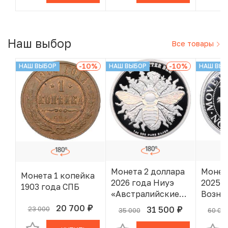
года»
Наш выбор
Все товары
-10
%
-10
%
НАШ ВЫБОР
НАШ ВЫБОР
НАШ ВЫ
Монета 2 доллара
Монет
Монета 1 копейка
2026 года Ниуэ
2025 
1903 года СПБ
«Австралийские
Возне
пчелы — Пчела-
лет
20 700
31 500
23 000
руб.
В КОРЗИНЕ
35 000
60 00
руб.
В КОРЗИНЕ
листорез»
левен