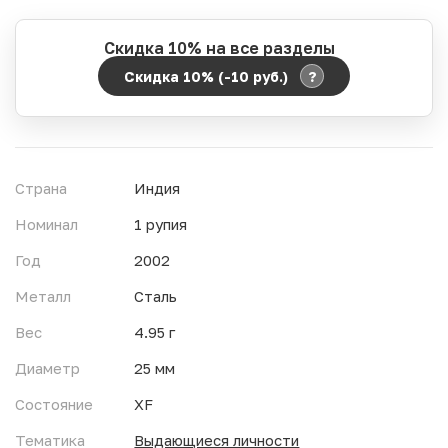
Скидка 10% на все разделы
?
Скидка 10% (-10
руб.
)
Период действия акции:
Начало:
06.08.2026 00:00
Окончание:
07.08.2026 23:59
Страна
Индия
Время до окончания:
19
ч.
Номинал
1 рупия
Год
2002
Металл
Сталь
Вес
4.95 г
Диаметр
25 мм
Состояние
XF
Тематика
Выдающиеся личности