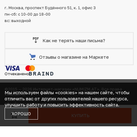
тщательно упаковываются, что исключает возможность
г. Москва, проспект Будённого 51, к. 1, офис 3
повреждения во время доставки.
пн-сб: с 10-00 до 18-00
вс: выходной
Как не терять наши письма?
Отзывы о магазине на Маркете
Отчеканено
©2015 — 2026 Интернет-магазин «NUMIZM.AT».
Все права
Мы используем файлы «cookies» на нашем сайте, чтобы
защищены
отличить вас от других пользователей нашего ресурса,
Договор-оферта
Политика компании в отношении
В КОРЗИНЕ
обработки персональных данных
улучшить работу и повысить эффективность сайта.
Согласие на получение рекламно-информационных
ХОРОШО
КУПИТЬ
материалов