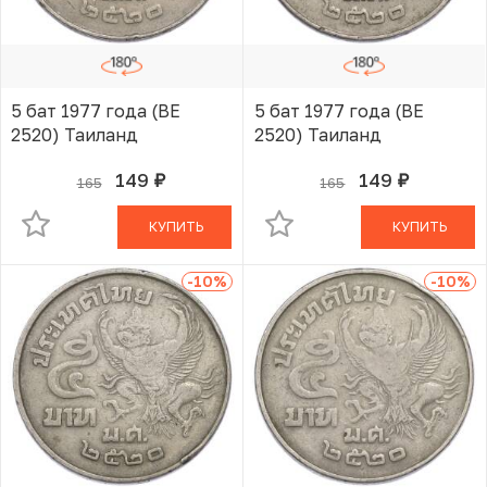
5 бат 1977 года (BE
5 бат 1977 года (BE
2520) Таиланд
2520) Таиланд
149
149
165
165
руб.
руб.
В КОРЗИНЕ
В КОРЗИНЕ
КУПИТЬ
КУПИТЬ
-10
%
-10
%