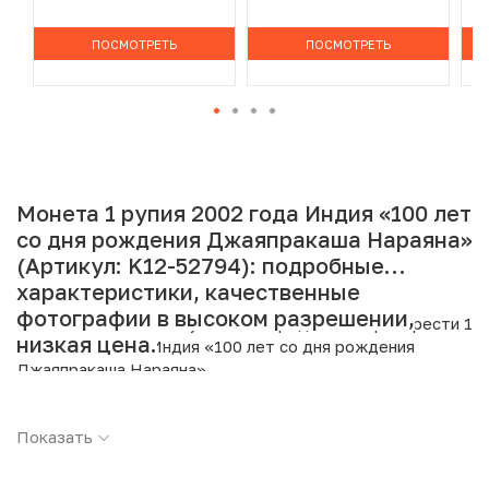
ПОСМОТРЕТЬ
ПОСМОТРЕТЬ
Монета 1 рупия 2002 года Индия «100 лет
со дня рождения Джаяпракаша Нараяна»
(Артикул: K12-52794): подробные
характеристики, качественные
фотографии в высоком разрешении,
Интернет магазин «Нумизмат» предлагает приобрести 1
низкая цена.
рупия 2002 года Индия «100 лет со дня рождения
Джаяпракаша Нараяна».
Подробные характеристики товара:
Показать
Страна: Индия
Номинал: 1 рупия