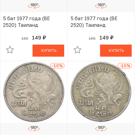
5 бат 1977 года (BE
5 бат 1977 года (BE
2520) Таиланд
2520) Таиланд
149
149
165
165
руб.
руб.
В КОРЗИНЕ
В КОРЗИНЕ
КУПИТЬ
КУПИТЬ
-10
%
-10
%