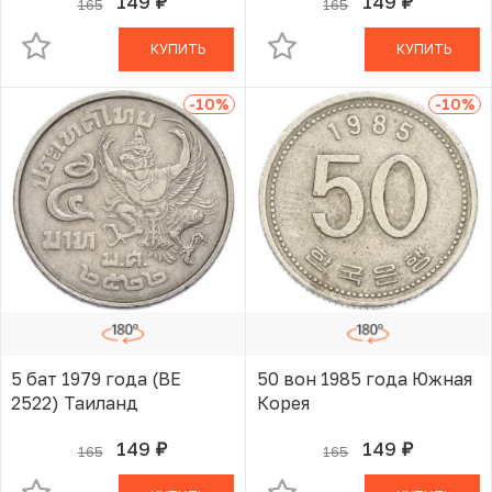
149
149
165
165
руб.
руб.
В КОРЗИНЕ
В КОРЗИНЕ
КУПИТЬ
КУПИТЬ
-10
%
-10
%
5 бат 1979 года (BE
50 вон 1985 года Южная
2522) Таиланд
Корея
149
149
165
165
руб.
руб.
В КОРЗИНЕ
В КОРЗИНЕ