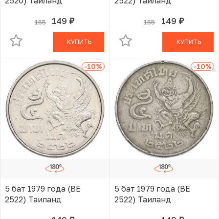
2520) Таиланд
2522) Таиланд
149
149
165
165
руб.
руб.
В КОРЗИНЕ
В КОРЗИНЕ
КУПИТЬ
КУПИТЬ
-10
%
-10
%
5 бат 1979 года (BE
5 бат 1979 года (BE
2522) Таиланд
2522) Таиланд