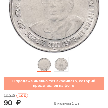
Юбилейные монеты Банка России (с 1999 года)
Памятные и инвестиционные монеты СССР и России
Иностранные монеты
Неофициальные выпуски монет (Unusual)
Античные и средневековые монеты
Наборы монет
Инвестиционные монеты
В продаже именно тот экземпляр, который
представлен на фото
100
-10
%
руб.
90
руб.
В наличии 1 шт.