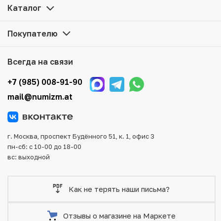
Медведь» по привлекательной цене можно в нашем
Каталог
интернет-магазине — Вам достаточно оформить заказ
на сайте. Все монеты, представленные в каталоге,
Покупателю
находятся в наличии на нашем складе.
Мы доставим Ваш заказ в любой регион России, кроме
Всегда на связи
того, возможен самовывоз товара из офиса магазина.
Для вашего удобства представлены несколько способов
+7 (985) 008-91-90
оплаты и доставки заказа. Все отправления надежно и
mail@numizm.at
тщательно упаковываются, что исключает возможность
повреждения во время доставки.
г. Москва, проспект Будённого 51, к. 1, офис 3
пн-сб: с 10-00 до 18-00
вс: выходной
Как не терять наши письма?
Отзывы о магазине на Маркете