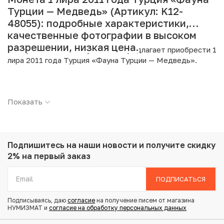
Турции — Медведь» (Артикул: K12-
48055): подробные характеристики,
качественные фотографии в высоком
разрешении, низкая цена.
Интернет магазин «Нумизмат» предлагает приобрести 1
лира 2011 года Турция «Фауна Турции — Медведь».
Подробные характеристики товара:
Показать
Страна: Турция
Номинал: 1 лира
Год: 2011
Металл: Биметалл
Вес: 8.3 г
Подпишитесь на наши новости
и получите скидку
Диаметр: 26.15 мм
2% на первый заказ
Тираж: 20.000
Состояние: UNC
ПОДПИСАТЬСЯ
Тематика: Флора и фауна
Подписываясь, даю
согласие
на получение писем от магазина
НУМИЗМАТ и
согласие на обработку персональных данных
Купить 1 лира 2011 года Турция «Фауна Турции —