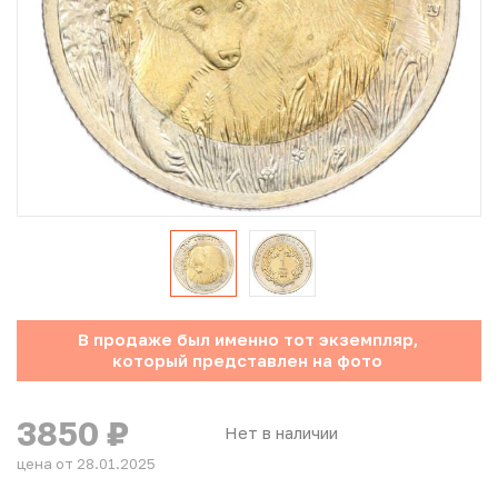
Юбилейные монеты Банка России (с 1999 года)
Памятные и инвестиционные монеты СССР и России
Иностранные монеты
Неофициальные выпуски монет (Unusual)
Античные и средневековые монеты
Наборы монет
В продаже был именно тот экземпляр,
Инвестиционные монеты
который представлен на фото
3850
₽
Нет в наличии
цена от 28.01.2025