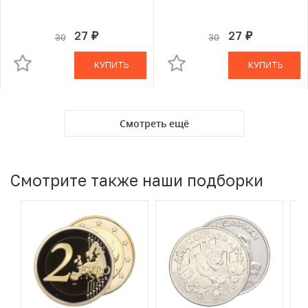
27
27
30
30
руб.
руб.
В КОРЗИНЕ
В КОРЗИНЕ
КУПИТЬ
КУПИТЬ
Смотреть ещё
Смотрите также наши подборки