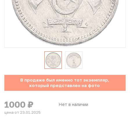
Юбилейные монеты Банка России (с 1999 года)
Памятные и инвестиционные монеты СССР и России
Иностранные монеты
Неофициальные выпуски монет (Unusual)
Античные и средневековые монеты
Наборы монет
В продаже был именно тот экземпляр,
который представлен на фото
Инвестиционные монеты
1000
₽
Нет в наличии
цена от 23.01.2025