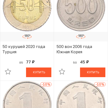
50 курушей 2020 года
500 вон 2006 года
Турция
Южная Корея
77
45
85
50
руб.
руб.
В КОРЗИНЕ
В КОРЗИНЕ
КУПИТЬ
КУПИТЬ
-10
%
-10
%