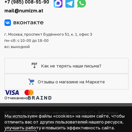
+7 (985) 008-91-90
повреждения во время доставки.
mail@numizm.at
г. Москва, проспект Будённого 51, к. 1, офис 3
пн-сб: с 10-00 до 18-00
вс: выходной
Как не терять наши письма?
Отзывы о магазине на Маркете
Отчеканено
©2015 — 2026 Интернет-магазин «NUMIZM.AT».
Все права
Мы используем файлы «cookies» на нашем сайте, чтобы
защищены
отличить вас от других пользователей нашего ресурса,
Договор-оферта
Политика компании в отношении
обработки персональных данных
улучшить работу и повысить эффективность сайта.