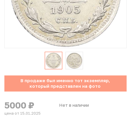
Юбилейные монеты Банка России (с 1999 года)
Памятные и инвестиционные монеты СССР и России
Иностранные монеты
Неофициальные выпуски монет (Unusual)
Античные и средневековые монеты
Наборы монет
В продаже был именно тот экземпляр,
который представлен на фото
Инвестиционные монеты
5000
₽
Нет в наличии
цена от 15.01.2025