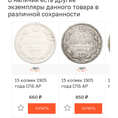
экземпляры данного товара в
различной сохранности
15 копеек 1905
15 копеек 1905
15 к
года СПБ АР
года СПБ АР
года
660
850
руб.
руб.
В КОРЗИНЕ
В КОРЗИНЕ
КУПИТЬ
КУПИТЬ