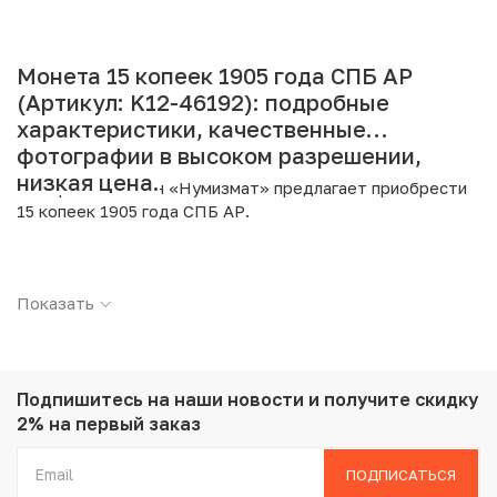
Монета 15 копеек 1905 года СПБ АР
(Артикул: K12-46192): подробные
характеристики, качественные
фотографии в высоком разрешении,
низкая цена.
Интернет магазин «Нумизмат» предлагает приобрести
15 копеек 1905 года СПБ АР.
Подробные характеристики товара:
Показать
Страна: Российская Империя
Номинал: 15 копеек
Год: 1905
Буквы: СПБ АР
Металл: Серебро
Подпишитесь на наши новости
и получите скидку
Проба: 500
2% на первый заказ
Вес: 2.7 г
Диаметр: 19.5 мм
ПОДПИСАТЬСЯ
Состояние: AU