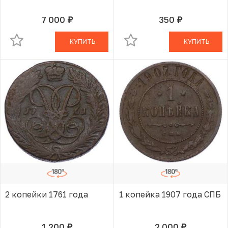
7 000
350
руб.
руб.
В КОРЗИНЕ
В КОРЗИНЕ
КУПИТЬ
КУПИТЬ
2 копейки 1761 года
1 копейка 1907 года СПБ
1 200
2 000