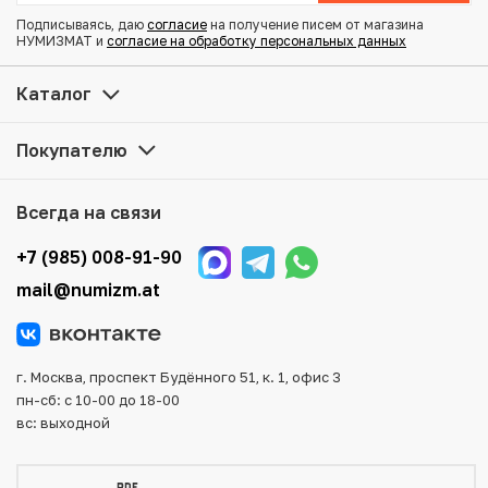
Подписываясь, даю
согласие
на получение писем от магазина
НУМИЗМАТ и
согласие на обработку персональных данных
Купить 15 копеек 1905 года СПБ АР по привлекательной
цене можно в нашем интернет-магазине — Вам
Каталог
достаточно оформить заказ на сайте. Все монеты,
представленные в каталоге, находятся в наличии на
Покупателю
нашем складе.
Мы доставим Ваш заказ в любой регион России, кроме
Всегда на связи
того, возможен самовывоз товара из офиса магазина.
Для вашего удобства представлены несколько способов
+7 (985) 008-91-90
оплаты и доставки заказа. Все отправления надежно и
mail@numizm.at
тщательно упаковываются, что исключает возможность
повреждения во время доставки.
г. Москва, проспект Будённого 51, к. 1, офис 3
пн-сб: с 10-00 до 18-00
вс: выходной