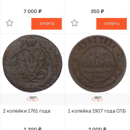
7 000
350
руб.
руб.
В КОРЗИНЕ
В КОРЗИНЕ
КУПИТЬ
КУПИТЬ
2 копейки 1761 года
1 копейка 1907 года СПБ
1 200
2 000