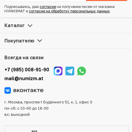
Подписываясь, даю
согласие
на получение писем от магазина
НУМИЗМАТ и
согласие на обработку персональных данных
Купить 10 копеек 1903 года СПБ АР по привлекательной
цене можно в нашем интернет-магазине — Вам
Каталог
достаточно оформить заказ на сайте. Все монеты,
представленные в каталоге, находятся в наличии на
Покупателю
нашем складе.
Мы доставим Ваш заказ в любой регион России, кроме
Всегда на связи
того, возможен самовывоз товара из офиса магазина.
Для вашего удобства представлены несколько способов
+7 (985) 008-91-90
оплаты и доставки заказа. Все отправления надежно и
mail@numizm.at
тщательно упаковываются, что исключает возможность
повреждения во время доставки.
г. Москва, проспект Будённого 51, к. 1, офис 3
пн-сб: с 10-00 до 18-00
вс: выходной