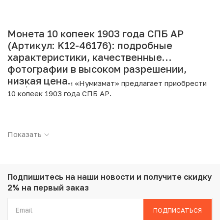
Монета 10 копеек 1903 года СПБ АР
(Артикул: K12-46176): подробные
характеристики, качественные
фотографии в высоком разрешении,
низкая цена.
Интернет магазин «Нумизмат» предлагает приобрести
10 копеек 1903 года СПБ АР.
Подробные характеристики товара:
Показать
Страна: Российская Империя
Номинал: 10 копеек
Год: 1903
Буквы: СПБ АР
Металл: Серебро
Подпишитесь на наши новости
и получите скидку
Проба: 500
2% на первый заказ
Вес: 1.8 г
Диаметр: 17.5 мм
ПОДПИСАТЬСЯ
Состояние: XF