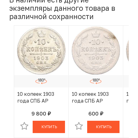
экземпляры данного товара в
различной сохранности
10 копеек 1903
10 копеек 1903
10 к
года СПБ АР
года СПБ АР
года
9 800
600
руб.
руб.
В КОРЗИНЕ
В КОРЗИНЕ
КУПИТЬ
КУПИТЬ