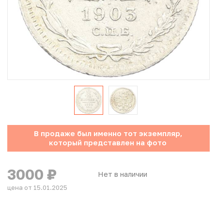
Юбилейные монеты Банка России (с 1999 года)
Памятные и инвестиционные монеты СССР и России
Иностранные монеты
Неофициальные выпуски монет (Unusual)
Античные и средневековые монеты
Наборы монет
В продаже был именно тот экземпляр,
который представлен на фото
Инвестиционные монеты
3000
₽
Нет в наличии
цена от 15.01.2025