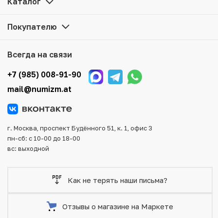
Каталог
представленные в каталоге, находятся в наличии на
нашем складе.
Покупателю
Мы доставим Ваш заказ в любой регион России, кроме
того, возможен самовывоз товара из офиса магазина.
Всегда на связи
Для вашего удобства представлены несколько способов
оплаты и доставки заказа. Все отправления надежно и
+7 (985) 008-91-90
тщательно упаковываются, что исключает возможность
mail@numizm.at
повреждения во время доставки.
г. Москва, проспект Будённого 51, к. 1, офис 3
пн-сб: с 10-00 до 18-00
вс: выходной
Как не терять наши письма?
Отзывы о магазине на Маркете