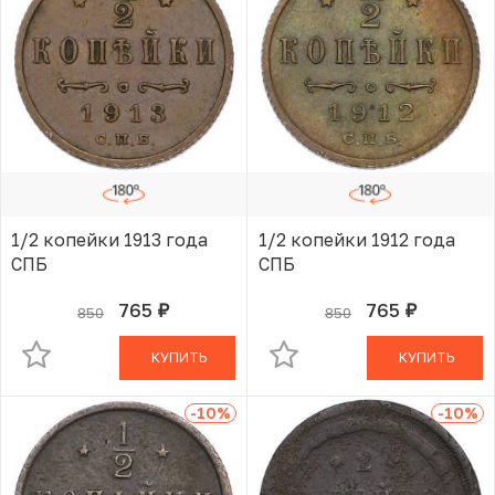
1/2 копейки 1913 года
1/2 копейки 1912 года
СПБ
СПБ
765
765
850
850
руб.
руб.
В КОРЗИНЕ
В КОРЗИНЕ
КУПИТЬ
КУПИТЬ
-10
%
-10
%