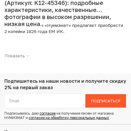
(Артикул: K12-45346): подробные
характеристики, качественные
фотографии в высоком разрешении,
низкая цена.
Интернет магазин «Нумизмат» предлагает приобрести
2 копейки 1826 года ЕМ ИК.
Подробные характеристики товара:
Показать
Страна: Российская Империя
Номинал: 2 копейки
Год: 1826
Буквы: ЕМ ИК
Металл: Медь
Подпишитесь на наши новости
и получите скидку
Вес: 13.47 г
2% на первый заказ
Диаметр: 31 мм
Состояние: VF
ПОДПИСАТЬСЯ
Подписываясь, даю
согласие
на получение писем от магазина
Купить 2 копейки 1826 года ЕМ ИК по привлекательной
НУМИЗМАТ и
согласие на обработку персональных данных
цене можно в нашем интернет-магазине — Вам
достаточно оформить заказ на сайте. Все монеты,