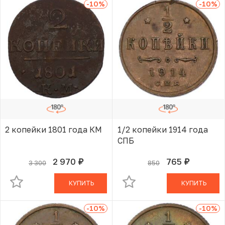
-10
%
-10
%
2 копейки 1801 года КМ
1/2 копейки 1914 года
СПБ
2 970
765
3 300
850
руб.
руб.
В КОРЗИНЕ
В КОРЗИНЕ
КУПИТЬ
КУПИТЬ
-10
%
-10
%