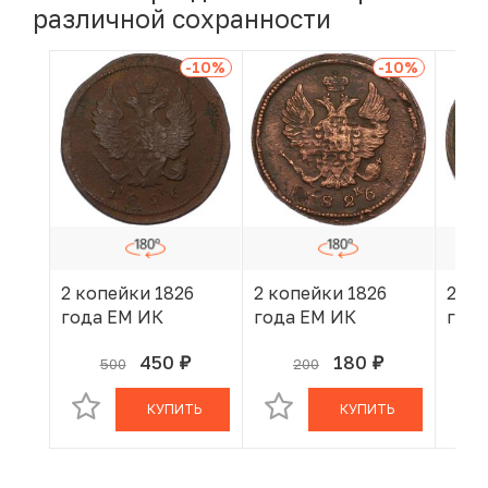
различной сохранности
-10
%
-10
%
2 копейки 1826
2 копейки 1826
2 ко
года ЕМ ИК
года ЕМ ИК
года
450
180
500
200
руб.
руб.
В КОРЗИНЕ
В КОРЗИНЕ
КУПИТЬ
КУПИТЬ