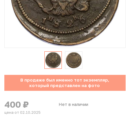
Юбилейные монеты Банка России (с 1999 года)
Памятные и инвестиционные монеты СССР и России
Иностранные монеты
Неофициальные выпуски монет (Unusual)
Античные и средневековые монеты
Наборы монет
В продаже был именно тот экземпляр,
который представлен на фото
Инвестиционные монеты
400
₽
Нет в наличии
цена от 02.10.2025