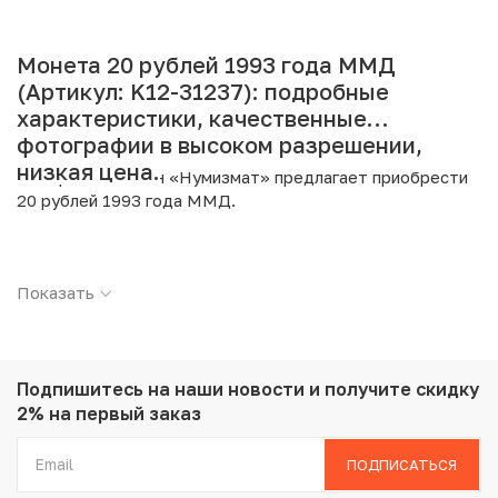
Монета 20 рублей 1993 года ММД
(Артикул: K12-31237): подробные
характеристики, качественные
фотографии в высоком разрешении,
низкая цена.
Интернет магазин «Нумизмат» предлагает приобрести
20 рублей 1993 года ММД.
Подробные характеристики товара:
Показать
Страна: Россия
Номинал: 20 рублей
Год: 1993
Буквы: ММД
Металл: Сталь с никелевым покрытием
Подпишитесь на наши новости
и получите скидку
Вес: 5 г
2% на первый заказ
Диаметр: 24.2 мм
Состояние: UNC
ПОДПИСАТЬСЯ