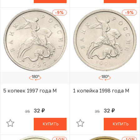
-9
%
-9
%
5 копеек 1997 года М
1 копейка 1998 года М
32
32
35
35
руб.
руб.
В КОРЗИНЕ
В КОРЗИНЕ
КУПИТЬ
КУПИТЬ
-10
%
-10
%