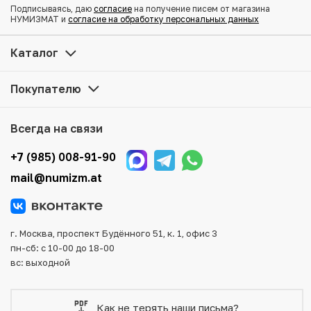
Подписываясь, даю
согласие
на получение писем от магазина
Купить 20 рублей 1993 года ММД по привлекательной
НУМИЗМАТ и
согласие на обработку персональных данных
цене можно в нашем интернет-магазине — Вам
достаточно оформить заказ на сайте. Все монеты,
Каталог
представленные в каталоге, находятся в наличии на
нашем складе.
Покупателю
Мы доставим Ваш заказ в любой регион России, кроме
того, возможен самовывоз товара из офиса магазина.
Всегда на связи
Для вашего удобства представлены несколько способов
оплаты и доставки заказа. Все отправления надежно и
+7 (985) 008-91-90
тщательно упаковываются, что исключает возможность
mail@numizm.at
повреждения во время доставки.
г. Москва, проспект Будённого 51, к. 1, офис 3
пн-сб: с 10-00 до 18-00
вс: выходной
Как не терять наши письма?