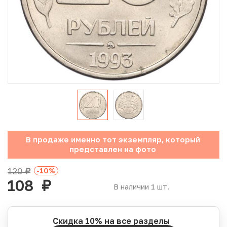
Юбилейные монеты Банка России (с 1999 года)
Памятные и инвестиционные монеты СССР и России
Иностранные монеты
Неофициальные выпуски монет (Unusual)
Античные и средневековые монеты
Наборы монет
В продаже именно тот экземпляр, который
представлен на фото
Инвестиционные монеты
120
-10
%
руб.
108
руб.
В наличии 1 шт.
Скидка 10% на все разделы