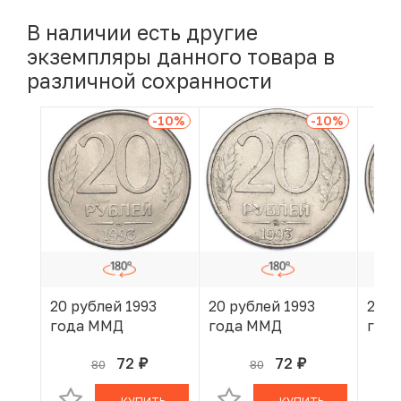
В наличии есть другие
экземпляры данного товара в
различной сохранности
-10
%
-10
%
20 рублей 1993
20 рублей 1993
20 р
года ММД
года ММД
год
72
72
80
80
руб.
руб.
В КОРЗИНЕ
В КОРЗИНЕ