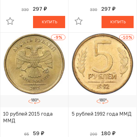
297
297
330
330
руб.
руб.
В КОРЗИНЕ
В КОРЗИНЕ
КУПИТЬ
КУПИТЬ
-9
%
-10
%
10 рублей 2015 года
5 рублей 1992 года ММД
ММД
59
180
65
200
руб.
руб.
В КОРЗИНЕ
В КОРЗИНЕ