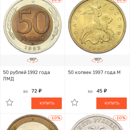
50 рублей 1992 года
50 копеек 1997 года М
ЛМД
72
45
80
50
руб.
руб.
В КОРЗИНЕ
В КОРЗИНЕ
КУПИТЬ
КУПИТЬ
-10
%
-10
%