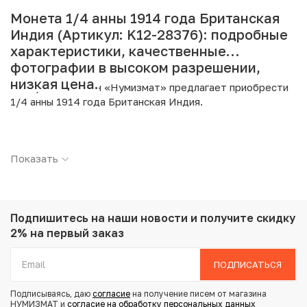
Монета 1/4 анны 1914 года Британская
Индия (Артикул: K12-28376): подробные
характеристики, качественные
фотографии в высоком разрешении,
низкая цена.
Интернет магазин «Нумизмат» предлагает приобрести
1/4 анны 1914 года Британская Индия.
Подробные характеристики товара:
Показать
Страна: Индия (Британская)
Номинал: 1/4 анны
Год: 1914
Металл: Бронза
Вес: 4.72 г
Подпишитесь на наши новости
и получите скидку
Диаметр: 25.4 мм
2% на первый заказ
Тираж: 40.576.000
Состояние: XF
ПОДПИСАТЬСЯ
Подписываясь, даю
согласие
на получение писем от магазина
Купить 1/4 анны 1914 года Британская Индия по
НУМИЗМАТ и
согласие на обработку персональных данных