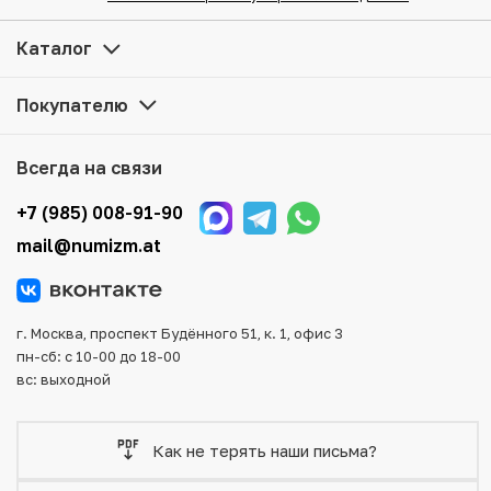
привлекательной цене можно в нашем интернет-
магазине — Вам достаточно оформить заказ на сайте.
Каталог
Все монеты, представленные в каталоге, находятся в
наличии на нашем складе.
Покупателю
Мы доставим Ваш заказ в любой регион России, кроме
того, возможен самовывоз товара из офиса магазина.
Всегда на связи
Для вашего удобства представлены несколько способов
оплаты и доставки заказа. Все отправления надежно и
+7 (985) 008-91-90
тщательно упаковываются, что исключает возможность
mail@numizm.at
повреждения во время доставки.
г. Москва, проспект Будённого 51, к. 1, офис 3
пн-сб: с 10-00 до 18-00
вс: выходной
Как не терять наши письма?