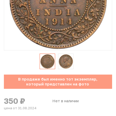
Юбилейные монеты Банка России (с 1999 года)
Памятные и инвестиционные монеты СССР и России
Иностранные монеты
Неофициальные выпуски монет (Unusual)
Античные и средневековые монеты
Наборы монет
В продаже был именно тот экземпляр,
Инвестиционные монеты
который представлен на фото
350
₽
Нет в наличии
цена от 31.08.2024