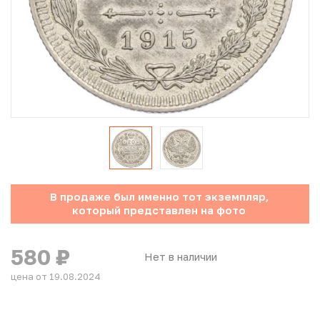
Юбилейные монеты Банка России (с 1999 года)
Памятные и инвестиционные монеты СССР и России
Иностранные монеты
Неофициальные выпуски монет (Unusual)
Античные и средневековые монеты
Наборы монет
В продаже был именно тот экземпляр,
который представлен на фото
Инвестиционные монеты
580
₽
Нет в наличии
цена от 19.08.2024