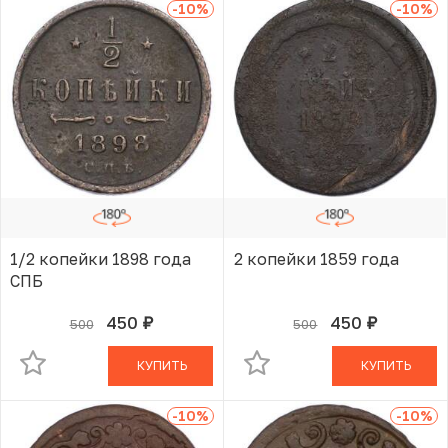
-10
%
-10
%
1/2 копейки 1898 года
2 копейки 1859 года
СПБ
450
450
500
500
руб.
руб.
В КОРЗИНЕ
В КОРЗИНЕ
КУПИТЬ
КУПИТЬ
-10
%
-10
%