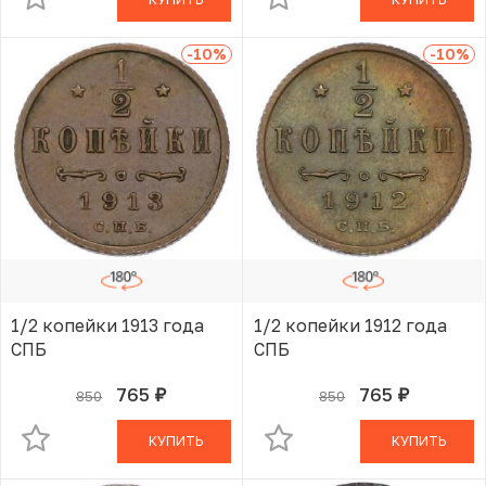
-10
%
-10
%
1/2 копейки 1913 года
1/2 копейки 1912 года
СПБ
СПБ
765
765
850
850
руб.
руб.
В КОРЗИНЕ
В КОРЗИНЕ
КУПИТЬ
КУПИТЬ