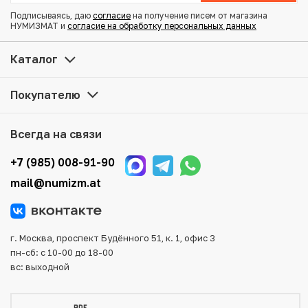
Подписываясь, даю
согласие
на получение писем от магазина
НУМИЗМАТ и
согласие на обработку персональных данных
Купить 20 копеек 1915 года ВС по привлекательной цене
можно в нашем интернет-магазине — Вам достаточно
Каталог
оформить заказ на сайте. Все монеты, представленные
в каталоге, находятся в наличии на нашем складе.
Покупателю
Мы доставим Ваш заказ в любой регион России, кроме
того, возможен самовывоз товара из офиса магазина.
Всегда на связи
Для вашего удобства представлены несколько способов
оплаты и доставки заказа. Все отправления надежно и
+7 (985) 008-91-90
тщательно упаковываются, что исключает возможность
mail@numizm.at
повреждения во время доставки.
г. Москва, проспект Будённого 51, к. 1, офис 3
пн-сб: с 10-00 до 18-00
вс: выходной