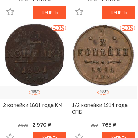
руб.
руб.
В КОРЗИНЕ
В КОРЗИНЕ
КУПИТЬ
КУПИТЬ
-10
%
-10
%
2 копейки 1801 года КМ
1/2 копейки 1914 года
СПБ
2 970
765
3 300
850
руб.
руб.
В КОРЗИНЕ
В КОРЗИНЕ
КУПИТЬ
КУПИТЬ