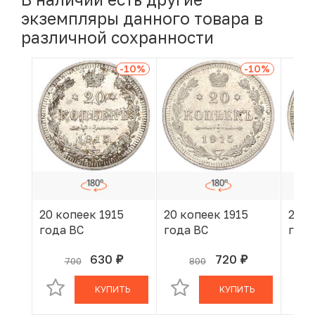
экземпляры данного товара в
различной сохранности
-10
%
-10
%
20 копеек 1915
20 копеек 1915
20 к
года ВС
года ВС
года
630
720
700
800
руб.
руб.
В КОРЗИНЕ
В КОРЗИНЕ
КУПИТЬ
КУПИТЬ