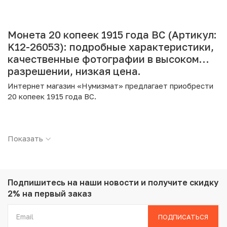
Монета 20 копеек 1915 года ВС (Артикул:
K12-26053): подробные характеристики,
качественные фотографии в высоком
разрешении, низкая цена.
Интернет магазин «Нумизмат» предлагает приобрести
20 копеек 1915 года ВС.
Подробные характеристики товара:
Показать
Страна: Российская Империя
Номинал: 20 копеек
Год: 1915
Буквы: ВС
Металл: Серебро
Подпишитесь на наши новости
и получите скидку
Проба: 500
2% на первый заказ
Вес: 3.6 г
Диаметр: 22 мм
ПОДПИСАТЬСЯ
Состояние: AU