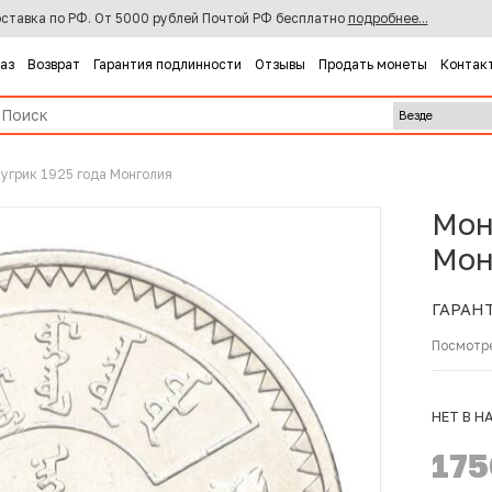
ставка по РФ. От 5000 рублей Почтой РФ бесплатно
подробнее...
каз
Возврат
Гарантия подлинности
Отзывы
Продать монеты
Контак
тугрик 1925 года Монголия
Мон
Мон
ГАРАН
Посмотр
НЕТ В Н
17