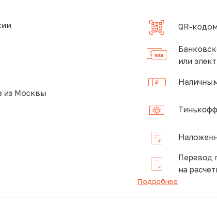
сии
QR-кодом
Банковск
или элек
Наличным
 из Москвы
Тинькофф
Наложенн
Перевод 
на расчет
Подробнее