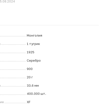
15.08.2024
Монголия
л
1 тугрик
1925
Серебро
900
20 г
р
33.6 мм
400.000 шт.
ние
XF