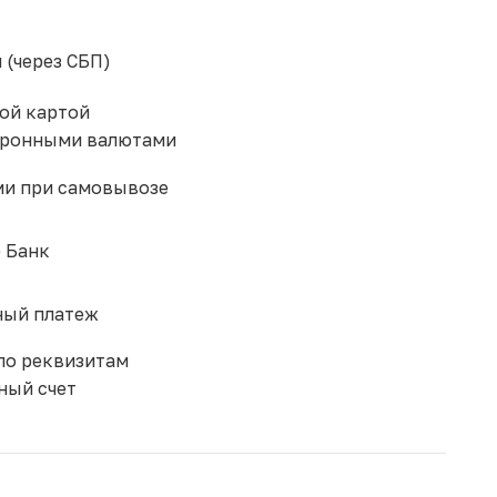
 (через СБП)
ой картой
тронными валютами
и при самовывозе
 Банк
ый платеж
по реквизитам
ный счет