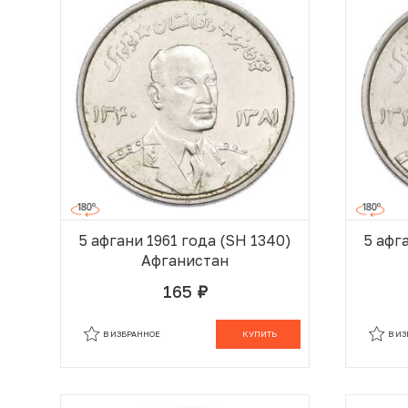
5 афгани 1961 года (SH 1340)
5 афг
Афганистан
165
руб.
В КОРЗИНЕ
В ИЗБРАННОЕ
КУПИТЬ
В И