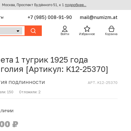
Москва, Проспект Будённого 51, к 1
подробнее...
+7 (985) 008-91-90
mail@numizm.at
ты
Войти
Избранное
Корзина
ета 1 тугрик 1925 года
голия [Артикул: K12-25370]
ТИЯ ПОДЛИННОСТИ
АРТ. K12-25370
ели:
150
Отложили:
2
АЛИЧИИ
500
₽