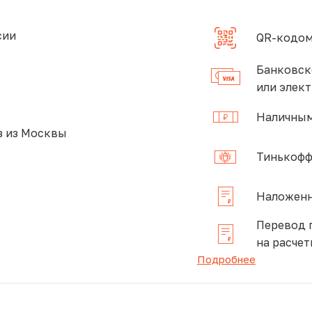
сии
QR-кодом
Банковск
или элек
Наличным
 из Москвы
Тинькофф
Наложенн
Перевод 
на расчет
Подробнее