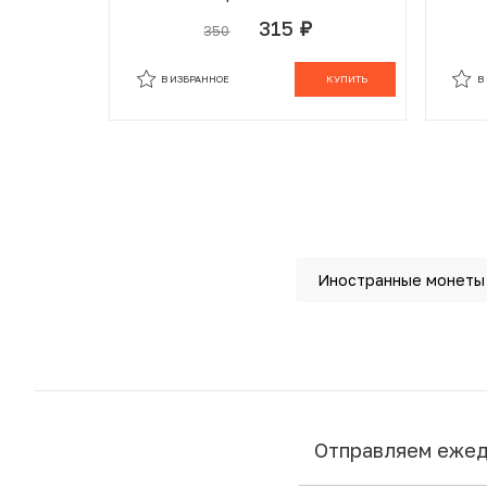
ЭКСПО-70 в Японии»
315
350
руб.
В ИЗБРАННОМ
В КОРЗИНЕ
В
В ИЗБРАННОЕ
КУПИТЬ
В
Иностранные монеты
Отправляем еже