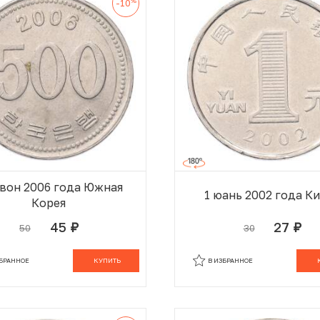
%
-10
 вон 2006 года Южная
1 юань 2002 года К
Корея
45
27
50
30
руб.
руб.
В КОРЗИНЕ
В
ЗБРАННОЕ
КУПИТЬ
В ИЗБРАННОЕ