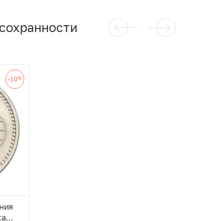
 сохранности
%
-10
ния
ка