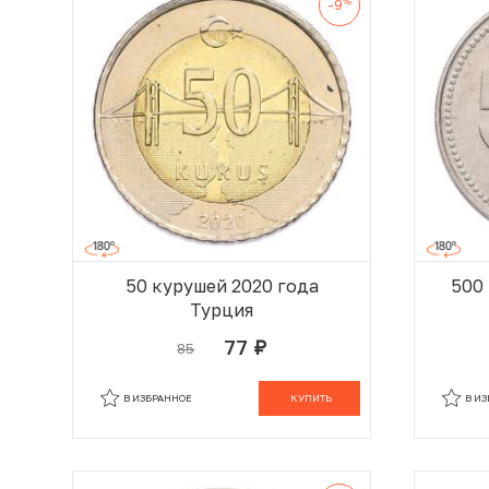
%
-9
50 курушей 2020 года
500
Турция
77
85
руб.
В КОРЗИНЕ
В ИЗБРАННОЕ
КУПИТЬ
В И