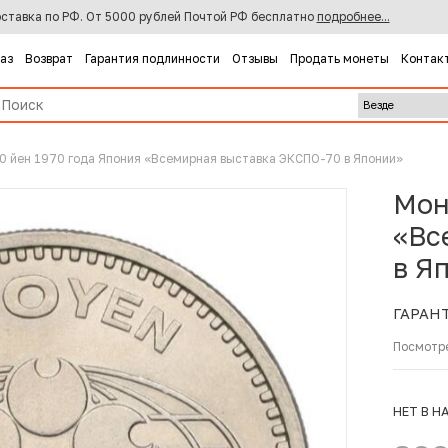
ставка по РФ. От 5000 рублей Почтой РФ бесплатно
подробнее...
каз
Возврат
Гарантия подлинности
Отзывы
Продать монеты
Контак
0 йен 1970 года Япония «Всемирная выставка ЭКСПО-70 в Японии»
Мон
«Вс
в Я
ГАРАН
Посмотр
НЕТ В Н