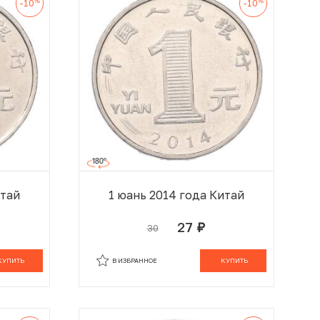
%
%
-10
-10
итай
1 юань 2014 года Китай
27
30
руб.
 КОРЗИНЕ
В КОРЗИНЕ
КУПИТЬ
В ИЗБРАННОЕ
КУПИТЬ