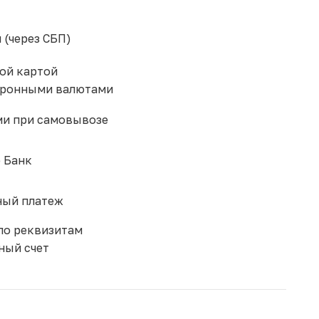
 (через СБП)
ой картой
тронными валютами
и при самовывозе
 Банк
ый платеж
по реквизитам
ный счет