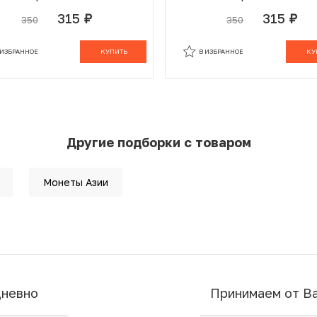
ЭКСПО-70 в Японии»
ЭКСПО-70 в Японии
315
315
350
350
руб.
руб.
 ИЗБРАННОМ
В КОРЗИНЕ
В ИЗБРАННОМ
В К
 ИЗБРАННОЕ
КУПИТЬ
В ИЗБРАННОЕ
КУ
Другие подборки с товаром
Монеты Азии
дневно
Принимаем от В