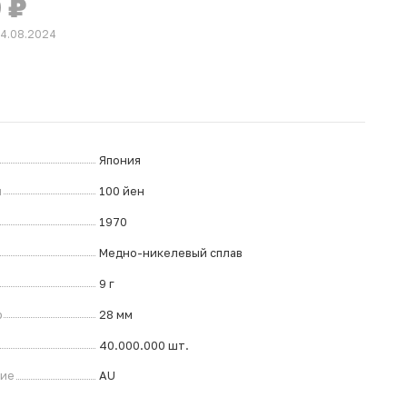
0
₽
14.08.2024
Япония
л
100 йен
1970
Медно-никелевый сплав
9 г
р
28 мм
40.000.000 шт.
ние
AU