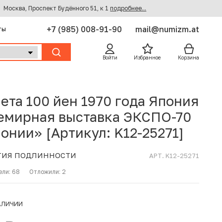
Москва, Проспект Будённого 51, к 1
подробнее...
+7 (985) 008-91-90
mail@numizm.at
ты
Войти
Избранное
Корзина
ета 100 йен 1970 года Япония
емирная выставка ЭКСПО-70
понии» [Артикул: K12-25271]
ТИЯ ПОДЛИННОСТИ
АРТ. K12-25271
ели:
68
Отложили:
2
АЛИЧИИ