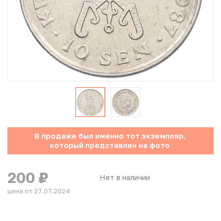
Юбилейные монеты Банка России (с 1999 года)
Памятные и инвестиционные монеты СССР и России
Иностранные монеты
Неофициальные выпуски монет (Unusual)
Античные и средневековые монеты
Наборы монет
В продаже был именно тот экземпляр,
который представлен на фото
Инвестиционные монеты
200
₽
Нет в наличии
цена от 27.07.2024