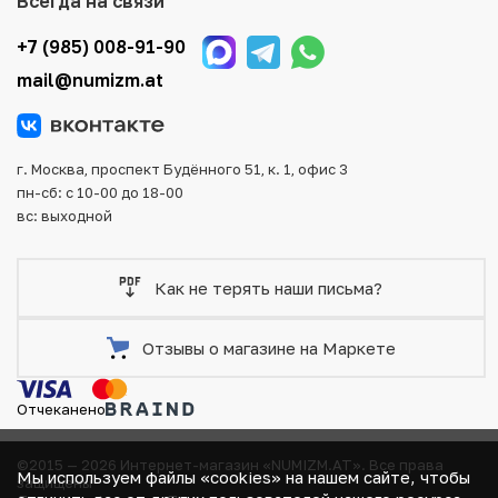
Всегда на связи
Для вашего удобства представлены несколько способов
оплаты и доставки заказа. Все отправления надежно и
+7 (985) 008-91-90
тщательно упаковываются, что исключает возможность
mail@numizm.at
повреждения во время доставки.
г. Москва, проспект Будённого 51, к. 1, офис 3
пн-сб: с 10-00 до 18-00
вс: выходной
Как не терять наши письма?
Отзывы о магазине на Маркете
Отчеканено
©2015 — 2026 Интернет-магазин «NUMIZM.AT».
Все права
Мы используем файлы «cookies» на нашем сайте, чтобы
защищены