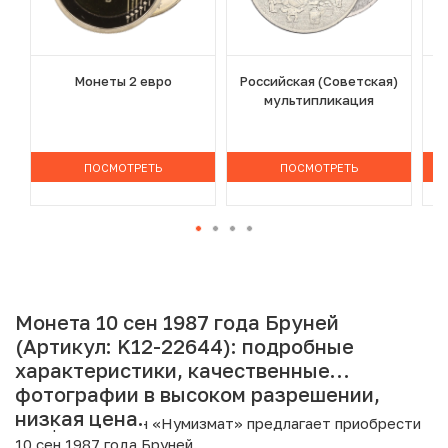
Монеты 2 евро
Российская (Советская)
мультипликация
ПОСМОТРЕТЬ
ПОСМОТРЕТЬ
Монета 10 сен 1987 года Бруней
(Артикул: K12-22644): подробные
характеристики, качественные
фотографии в высоком разрешении,
низкая цена.
Интернет магазин «Нумизмат» предлагает приобрести
10 сен 1987 года Бруней.