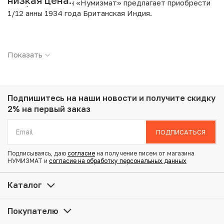
низкая цена.
Интернет магазин «Нумизмат» предлагает приобрести
1/12 анны 1934 года Британская Индия.
Подробные характеристики товара:
Показать
Страна: Индия (Британская)
Номинал: 1/12 анны
Год: 1934
Металл: Бронза
Вес: 1.6 г
Подпишитесь на наши новости
и получите скидку
Диаметр: 17.4 мм
2% на первый заказ
Тираж: 17.146.000
Состояние: XF
ПОДПИСАТЬСЯ
Подписываясь, даю
согласие
на получение писем от магазина
Купить 1/12 анны 1934 года Британская Индия по
НУМИЗМАТ и
согласие на обработку персональных данных
привлекательной цене можно в нашем интернет-
магазине — Вам достаточно оформить заказ на сайте.
Каталог
Все монеты, представленные в каталоге, находятся в
наличии на нашем складе.
Покупателю
Мы доставим Ваш заказ в любой регион России, кроме