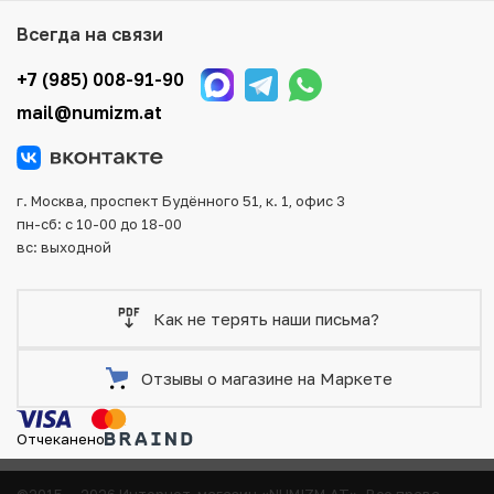
того, возможен самовывоз товара из офиса магазина.
Всегда на связи
Для вашего удобства представлены несколько способов
оплаты и доставки заказа. Все отправления надежно и
+7 (985) 008-91-90
тщательно упаковываются, что исключает возможность
mail@numizm.at
повреждения во время доставки.
г. Москва, проспект Будённого 51, к. 1, офис 3
пн-сб: с 10-00 до 18-00
вс: выходной
Как не терять наши письма?
Отзывы о магазине на Маркете
Отчеканено
©2015 — 2026 Интернет-магазин «NUMIZM.AT».
Все права