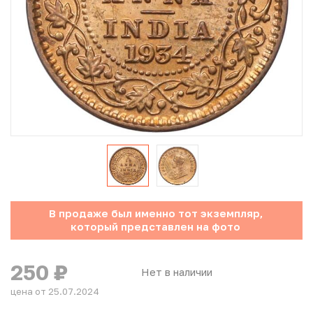
Юбилейные монеты Банка России (с 1999 года)
Памятные и инвестиционные монеты СССР и России
Иностранные монеты
Неофициальные выпуски монет (Unusual)
Античные и средневековые монеты
Наборы монет
В продаже был именно тот экземпляр,
Инвестиционные монеты
который представлен на фото
250
₽
Нет в наличии
цена от 25.07.2024