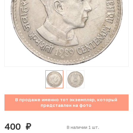
Юбилейные монеты Банка России (с 1999 года)
Памятные и инвестиционные монеты СССР и России
Иностранные монеты
Неофициальные выпуски монет (Unusual)
Античные и средневековые монеты
Наборы монет
Инвестиционные монеты
В продаже именно тот экземпляр, который
представлен на фото
400
руб.
В наличии 1 шт.