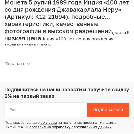
Монета 5 рупий 1989 года Индия «100 лет
со дня рождения Джавахарлала Неру»
(Артикул: K12-21694): подробные
характеристики, качественные
фотографии в высоком разрешении,
Интернет магазин «Нумизмат» предлагает приобрести 5
низкая цена.
рупий 1989 года Индия «100 лет со дня рождения
Джавахарлала Неру».
Подробные характеристики товара:
Показать
Страна: Индия
Номинал: 5 рупий
Год: 1989
Металл: Медно-никелевый сплав
Подпишитесь на наши новости
и получите скидку
Вес: 12.5 г
2% на первый заказ
Диаметр: 31 мм
Состояние: XF
ПОДПИСАТЬСЯ
Тематика: Выдающиеся личности
Подписываясь, даю
согласие
на получение писем от магазина
Отметка монетного двора: звезда под датой
НУМИЗМАТ и
согласие на обработку персональных данных
(Хайдарабад)