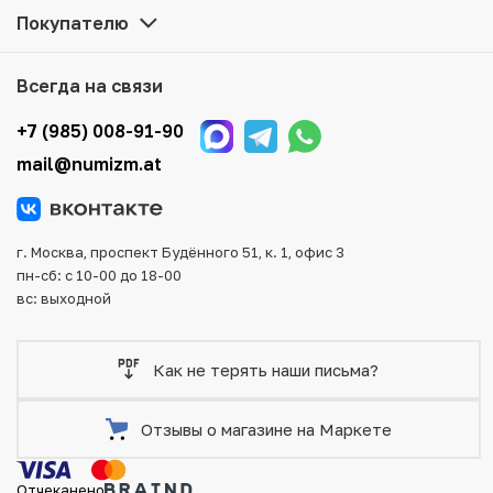
наличии на нашем складе.
Покупателю
Мы доставим Ваш заказ в любой регион России, кроме
того, возможен самовывоз товара из офиса магазина.
Всегда на связи
Для вашего удобства представлены несколько способов
оплаты и доставки заказа. Все отправления надежно и
+7 (985) 008-91-90
тщательно упаковываются, что исключает возможность
mail@numizm.at
повреждения во время доставки.
г. Москва, проспект Будённого 51, к. 1, офис 3
пн-сб: с 10-00 до 18-00
вс: выходной
Как не терять наши письма?
Отзывы о магазине на Маркете
Отчеканено