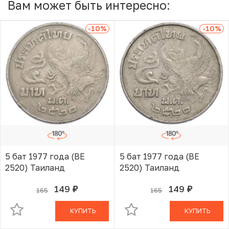
Вам может быть интересно:
-10
%
-10
%
5 бат 1977 года (BE
5 бат 1977 года (BE
2520) Таиланд
2520) Таиланд
149
149
165
165
руб.
руб.
В КОРЗИНЕ
В КОРЗИНЕ
КУПИТЬ
КУПИТЬ