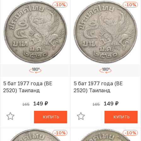
-10
%
-10
%
5 бат 1977 года (BE
5 бат 1977 года (BE
2520) Таиланд
2520) Таиланд
149
149
165
165
руб.
руб.
В КОРЗИНЕ
В КОРЗИНЕ
КУПИТЬ
КУПИТЬ
-10
%
-10
%