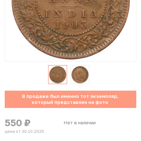
Юбилейные монеты Банка России (с 1999 года)
Памятные и инвестиционные монеты СССР и России
Иностранные монеты
Неофициальные выпуски монет (Unusual)
Античные и средневековые монеты
Наборы монет
В продаже был именно тот экземпляр,
Инвестиционные монеты
который представлен на фото
550
₽
Нет в наличии
цена от 30.10.2025