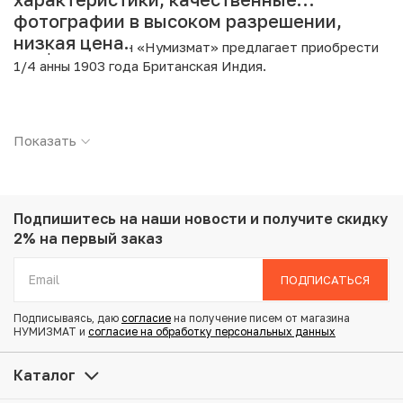
фотографии в высоком разрешении,
низкая цена.
Интернет магазин «Нумизмат» предлагает приобрести
1/4 анны 1903 года Британская Индия.
Подробные характеристики товара:
Показать
Страна: Индия (Британская)
Номинал: 1/4 анны
Год: 1903
Металл: Медь
Вес: 6.34 г
Подпишитесь на наши новости
и получите скидку
Диаметр: 25.3 мм
2% на первый заказ
Тираж: 105.974.000
Состояние: XF
ПОДПИСАТЬСЯ
Подписываясь, даю
согласие
на получение писем от магазина
Купить 1/4 анны 1903 года Британская Индия по
НУМИЗМАТ и
согласие на обработку персональных данных
привлекательной цене можно в нашем интернет-
магазине — Вам достаточно оформить заказ на сайте.
Каталог
Все монеты, представленные в каталоге, находятся в