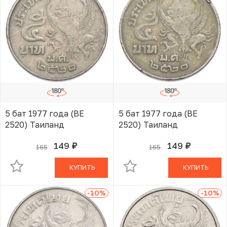
5 бат 1977 года (BE
5 бат 1977 года (BE
2520) Таиланд
2520) Таиланд
149
149
165
165
руб.
руб.
В КОРЗИНЕ
В КОРЗИНЕ
КУПИТЬ
КУПИТЬ
-10
%
-10
%