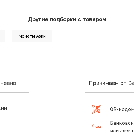
Другие подборки с товаром
Монеты Азии
дневно
Принимаем от В
сии
QR-кодом
Банковск
или элек