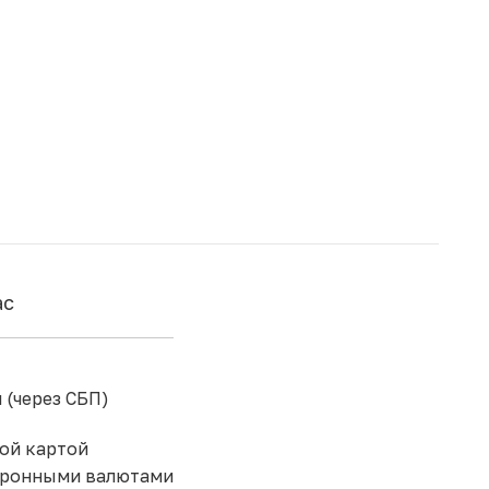
ас
 (через СБП)
ой картой
тронными валютами