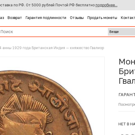
ставка по РФ. От 5000 рублей Почтой РФ бесплатно
подробнее...
каз
Возврат
Гарантия подлинности
Отзывы
Продать монеты
Контак
4 анны 1929 года Британская Индия — княжество Гвалиор
Мон
Бри
Гва
ГАРАН
Посмотр
НЕТ В Н