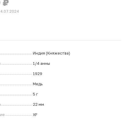
0
₽
24.07.2024
Индия (Княжества)
л
1/4 анны
1929
Медь
5 г
р
22 мм
ние
XF