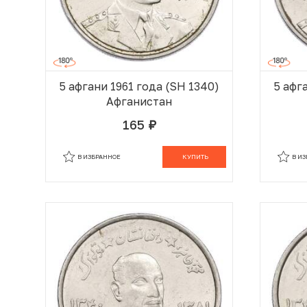
5 афгани 1961 года (SH 1340)
5 афг
Афганистан
165
руб.
В КОРЗИНЕ
В ИЗБРАННОЕ
КУПИТЬ
В И