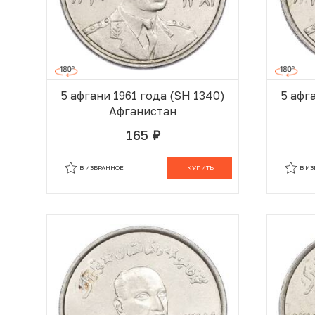
5 афгани 1961 года (SH 1340)
5 афг
Афганистан
165
руб.
В КОРЗИНЕ
В ИЗБРАННОЕ
КУПИТЬ
В И