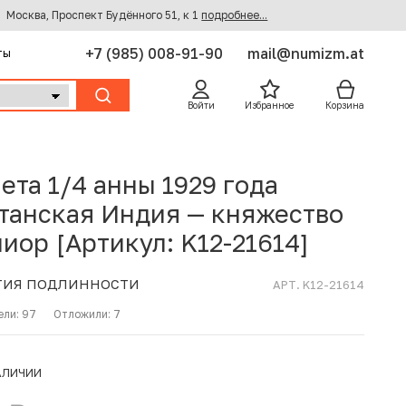
Москва, Проспект Будённого 51, к 1
подробнее...
+7 (985) 008-91-90
mail@numizm.at
ты
Войти
Избранное
Корзина
ета 1/4 анны 1929 года
танская Индия — княжество
лиор [Артикул: K12-21614]
ТИЯ ПОДЛИННОСТИ
АРТ. K12-21614
ели:
97
Отложили:
7
АЛИЧИИ