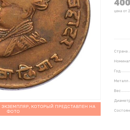
40
цена от 
Страна
Номина
Год
Металл
Вес
Диамет
 ЭКЗЕМПЛЯР, КОТОРЫЙ ПРЕДСТАВЛЕН НА
Состоя
ФОТО