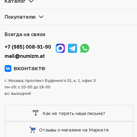
Каталог
представленные в каталоге, находятся в наличии на
нашем складе.
Покупателю
Мы доставим Ваш заказ в любой регион России, кроме
того, возможен самовывоз товара из офиса магазина.
Всегда на связи
Для вашего удобства представлены несколько способов
оплаты и доставки заказа. Все отправления надежно и
+7 (985) 008-91-90
тщательно упаковываются, что исключает возможность
mail@numizm.at
повреждения во время доставки.
г. Москва, проспект Будённого 51, к. 1, офис 3
пн-сб: с 10-00 до 18-00
вс: выходной
Как не терять наши письма?
Отзывы о магазине на Маркете