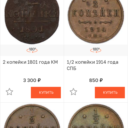
2 копейки 1801 года КМ
1/2 копейки 1914 года
СПБ
3 300
850
руб.
руб.
В КОРЗИНЕ
В КОРЗИНЕ
КУПИТЬ
КУПИТЬ