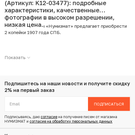
(Артикул: K12-03477): подробные
характеристики, качественные
фотографии в высоком разрешении,
низкая цена.
Интернет магазин «Нумизмат» предлагает приобрести
2 копейки 1907 года СПБ.
Подробные характеристики товара:
Показать
Страна: Российская Империя
Номинал: 2 копейки
Год: 1907
Буквы: СПБ
Металл: Медь
Подпишитесь на наши новости
и получите скидку
Вес: 6.37 г
2% на первый заказ
Диаметр: 24.5 мм
Состояние: VF
ПОДПИСАТЬСЯ
Подписываясь, даю
согласие
на получение писем от магазина
Купить 2 копейки 1907 года СПБ по привлекательной
НУМИЗМАТ и
согласие на обработку персональных данных
цене можно в нашем интернет-магазине — Вам
достаточно оформить заказ на сайте. Все монеты,