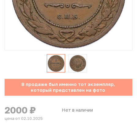
Юбилейные монеты Банка России (с 1999 года)
Памятные и инвестиционные монеты СССР и России
Иностранные монеты
Неофициальные выпуски монет (Unusual)
Античные и средневековые монеты
Наборы монет
В продаже был именно тот экземпляр,
который представлен на фото
Инвестиционные монеты
2000
₽
Нет в наличии
цена от 02.10.2025