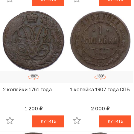
2 копейки 1761 года
1 копейка 1907 года СПБ
1 200
2 000
руб.
руб.
В КОРЗИНЕ
В КОРЗИНЕ
КУПИТЬ
КУПИТЬ