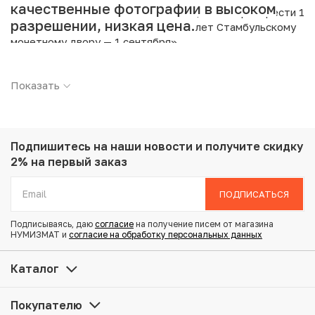
качественные фотографии в высоком
Интернет магазин «Нумизмат» предлагает приобрести 1
разрешении, низкая цена.
миллион лир 2003 года Турция «535 лет Стамбульскому
монетному двору — 1 сентября».
Подробные характеристики товара:
Показать
Страна: Турция
Номинал: 1000000 лир
Год: 2003
Металл: Биметалл
Подпишитесь на наши новости
и получите скидку
Вес: 11.87 г
2% на первый заказ
Диаметр: 32.1 мм
Состояние: AU
ПОДПИСАТЬСЯ
Подписываясь, даю
согласие
на получение писем от магазина
Купить 1 миллион лир 2003 года Турция «535 лет
НУМИЗМАТ и
согласие на обработку персональных данных
Стамбульскому монетному двору — 1 сентября» по
привлекательной цене можно в нашем интернет-
Каталог
магазине — Вам достаточно оформить заказ на сайте.
Все монеты, представленные в каталоге, находятся в
Покупателю
наличии на нашем складе.