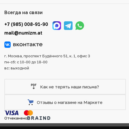
Мы доставим Ваш заказ в любой регион России, кроме
Всегда на связи
того, возможен самовывоз товара из офиса магазина.
Для вашего удобства представлены несколько способов
+7 (985) 008-91-90
оплаты и доставки заказа. Все отправления надежно и
mail@numizm.at
тщательно упаковываются, что исключает возможность
повреждения во время доставки.
г. Москва, проспект Будённого 51, к. 1, офис 3
пн-сб: с 10-00 до 18-00
вс: выходной
Как не терять наши письма?
Отзывы о магазине на Маркете
Отчеканено