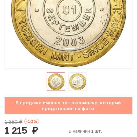
Юбилейные монеты Банка России (с 1999 года)
Памятные и инвестиционные монеты СССР и России
Иностранные монеты
Неофициальные выпуски монет (Unusual)
Античные и средневековые монеты
Наборы монет
Инвестиционные монеты
В продаже именно тот экземпляр, который
представлен на фото
1 350
-10
%
руб.
1 215
руб.
В наличии 1 шт.