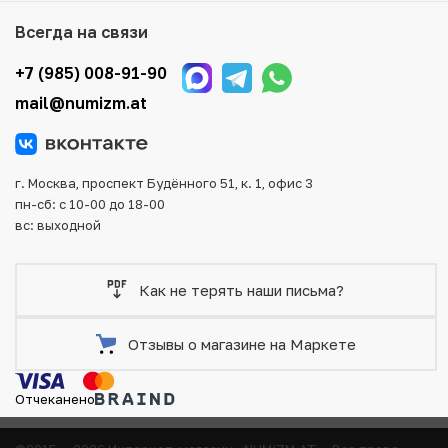
Мы доставим Ваш заказ в любой регион России, кроме
Всегда на связи
того, возможен самовывоз товара из офиса магазина.
Для вашего удобства представлены несколько способов
+7 (985) 008-91-90
оплаты и доставки заказа. Все отправления надежно и
mail@numizm.at
тщательно упаковываются, что исключает возможность
повреждения во время доставки.
г. Москва, проспект Будённого 51, к. 1, офис 3
пн-сб: с 10-00 до 18-00
вс: выходной
Как не терять наши письма?
Отзывы о магазине на Маркете
Отчеканено