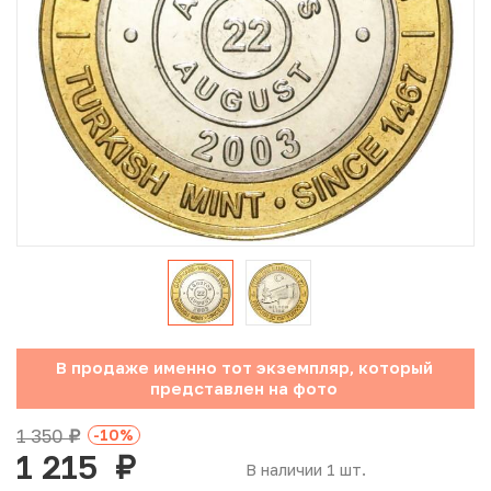
Юбилейные монеты Банка России (с 1999 года)
Памятные и инвестиционные монеты СССР и России
Иностранные монеты
Неофициальные выпуски монет (Unusual)
Античные и средневековые монеты
Наборы монет
Инвестиционные монеты
В продаже именно тот экземпляр, который
представлен на фото
1 350
-10
%
руб.
1 215
руб.
В наличии 1 шт.