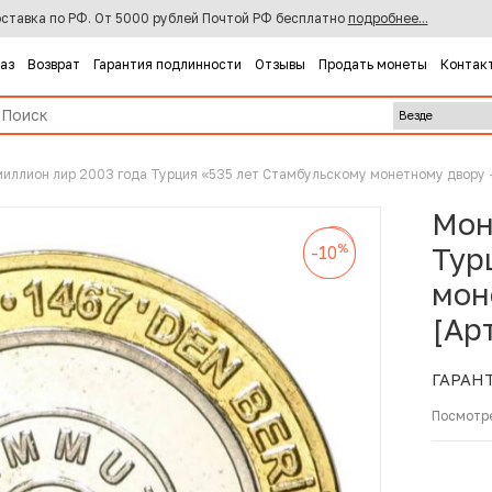
ставка по РФ. От 5000 рублей Почтой РФ бесплатно
подробнее...
каз
Возврат
Гарантия подлинности
Отзывы
Продать монеты
Контак
миллион лир 2003 года Турция «535 лет Стамбульскому монетному двору 
Мон
%
-10
%
%
Тур
-10
-10
мон
[Ар
ГАРАН
Посмотр