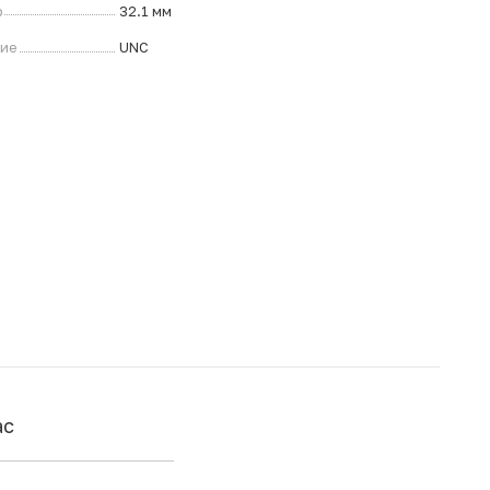
р
32.1 мм
ние
UNC
ас