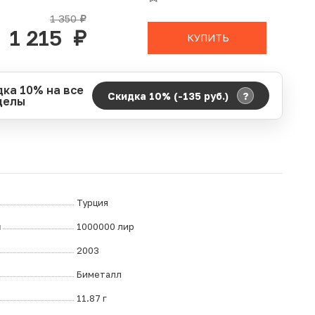
В КОРЗИНЕ
1 350
руб.
1 215
руб.
КУПИТЬ
дка 10% на все
?
Скидка 10% (-135
руб.
)
делы
д действия акции:
о:
06.08.2026 00:00
ание:
07.08.2026 23:59
ремя до окончания:
14
дн.
ч.
Турция
л
1000000 лир
2003
Биметалл
11.87 г