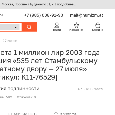
Москва, Проспект Будённого 51, к 1
подробнее...
+7 (985) 008-91-90
mail@numizm.at
ты
Войти
Избранное
Корзина
— 27 июля»
ета 1 миллион лир 2003 года
ция «535 лет Стамбульскому
етному двору — 27 июля»
тикул: K11-76529]
ТИЯ ПОДЛИННОСТИ
АРТ. K11-76529
ели:
592
Отложили:
0
В ИЗБРАННОМ
В НАЛИЧИИ 1 ШТ.
В ИЗБРАННОЕ