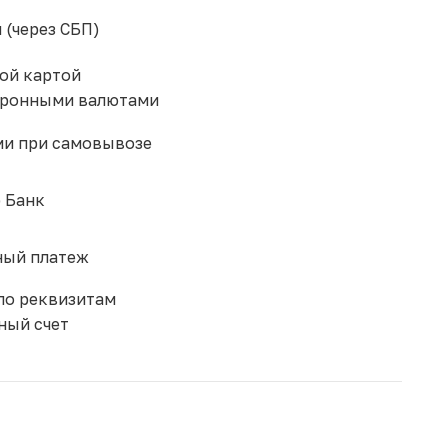
 (через СБП)
ой картой
тронными валютами
и при самовывозе
 Банк
ый платеж
по реквизитам
ный счет