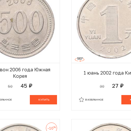
 вон 2006 года Южная
1 юань 2002 года К
Корея
45
27
50
30
руб.
руб.
В КОРЗИНЕ
В
ЗБРАННОЕ
КУПИТЬ
В ИЗБРАННОЕ
%
-10