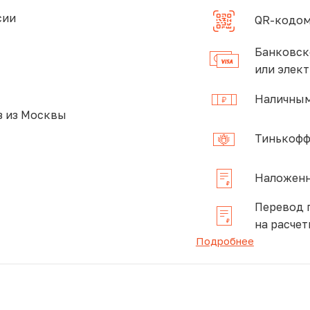
сии
QR-кодом
Банковск
или элек
Наличным
 из Москвы
Тинькофф
Наложенн
Перевод 
на расчет
Подробнее