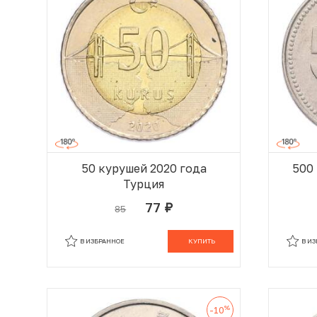
50 курушей 2020 года
500
Турция
77
85
руб.
В КОРЗИНЕ
В ИЗБРАННОЕ
КУПИТЬ
В И
%
-10