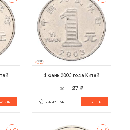
итай
1 юань 2003 года Китай
27
30
руб.
 КОРЗИНЕ
В КОРЗИНЕ
КУПИТЬ
В ИЗБРАННОЕ
КУПИТЬ
%
%
-10
-10