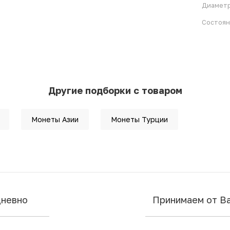
Диамет
Состоя
Другие подборки с товаром
Монеты Азии
Монеты Турции
дневно
Принимаем от В