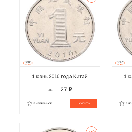
1 юань 2016 года Китай
1 ю
27
30
руб.
В КОРЗИНЕ
В ИЗБРАННОЕ
КУПИТЬ
В И
%
-10