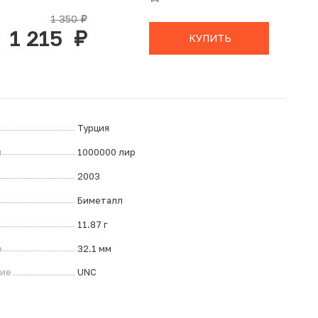
В КОРЗИНЕ
1 350
руб.
1 215
руб.
КУПИТЬ
Турция
л
1000000 лир
2003
Биметалл
11.87 г
р
32.1 мм
ние
UNC