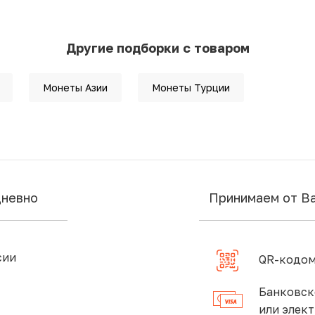
Другие подборки с товаром
Монеты Азии
Монеты Турции
дневно
Принимаем от В
сии
QR-кодом
Банковск
или элек