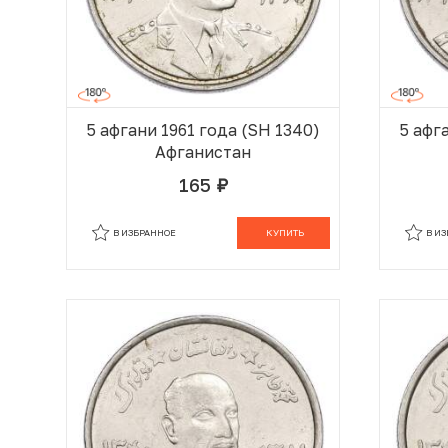
5 афгани 1961 года (SH 1340)
5 афг
Афганистан
165
руб.
В КОРЗИНЕ
В ИЗБРАННОЕ
КУПИТЬ
В И