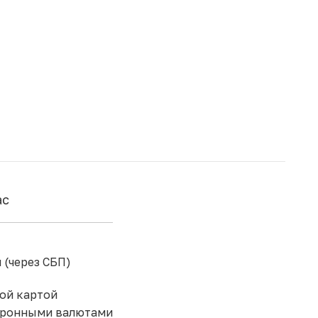
ас
 (через СБП)
ой картой
тронными валютами