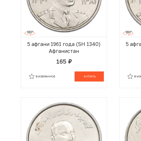
5 афгани 1961 года (SH 1340)
5 афг
Афганистан
165
руб.
В КОРЗИНЕ
В ИЗБРАННОЕ
КУПИТЬ
В И