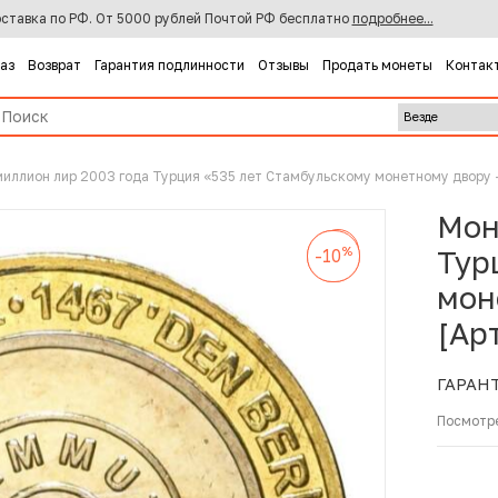
ставка по РФ. От 5000 рублей Почтой РФ бесплатно
подробнее...
каз
Возврат
Гарантия подлинности
Отзывы
Продать монеты
Контак
миллион лир 2003 года Турция «535 лет Стамбульскому монетному двору 
Мон
%
-10
%
%
Тур
-10
-10
мон
[Ар
ГАРАН
Посмотр