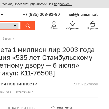
Москва, Проспект Будённого 51, к 1
подробнее...
+7 (985) 008-91-90
mail@numizm.at
ты
Войти
Избранное
Корзина
— 6 июля»
ета 1 миллион лир 2003 года
ция «535 лет Стамбульскому
етному двору — 6 июля»
тикул: K11-76508]
ТИЯ ПОДЛИННОСТИ
АРТ. K11-76508
ели:
614
Отложили:
1
В ИЗБРАННОМ
В НАЛИЧИИ 1 ШТ.
В ИЗБРАННОЕ