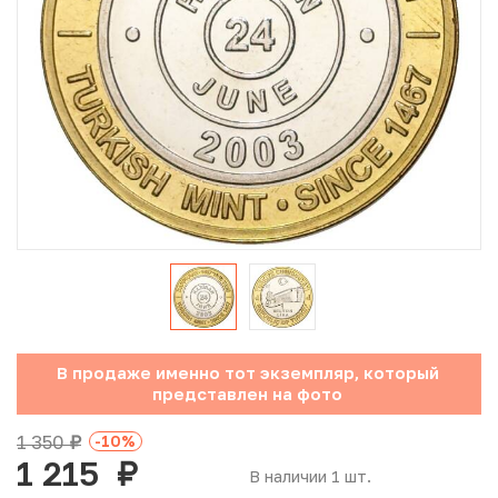
Юбилейные монеты Банка России (с 1999 года)
Памятные и инвестиционные монеты СССР и России
Иностранные монеты
Неофициальные выпуски монет (Unusual)
Античные и средневековые монеты
Наборы монет
Инвестиционные монеты
В продаже именно тот экземпляр, который
представлен на фото
1 350
-10
%
руб.
1 215
руб.
В наличии 1 шт.