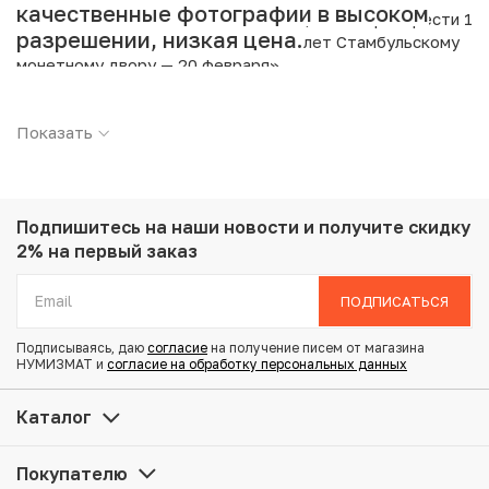
качественные фотографии в высоком
Интернет магазин «Нумизмат» предлагает приобрести 1
разрешении, низкая цена.
миллион лир 2003 года Турция «535 лет Стамбульскому
монетному двору — 20 февраря».
Подробные характеристики товара:
Показать
Страна: Турция
Номинал: 1000000 лир
Год: 2003
Металл: Биметалл
Подпишитесь на наши новости
и получите скидку
Вес: 11.87 г
2% на первый заказ
Диаметр: 32.1 мм
Состояние: UNC
ПОДПИСАТЬСЯ
Подписываясь, даю
согласие
на получение писем от магазина
Купить 1 миллион лир 2003 года Турция «535 лет
НУМИЗМАТ и
согласие на обработку персональных данных
Стамбульскому монетному двору — 20 февраря» по
привлекательной цене можно в нашем интернет-
Каталог
магазине — Вам достаточно оформить заказ на сайте.
Все монеты, представленные в каталоге, находятся в
Покупателю
наличии на нашем складе.