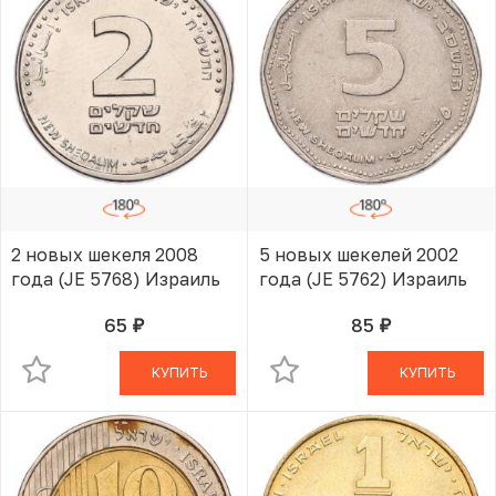
2 новых шекеля 2008
5 новых шекелей 2002
года (JE 5768) Израиль
года (JE 5762) Израиль
65
85
руб.
руб.
В КОРЗИНЕ
В КОРЗИНЕ
КУПИТЬ
КУПИТЬ