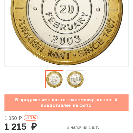
Юбилейные монеты Банка России (с 1999 года)
Памятные и инвестиционные монеты СССР и России
Иностранные монеты
Неофициальные выпуски монет (Unusual)
Античные и средневековые монеты
Наборы монет
Инвестиционные монеты
В продаже именно тот экземпляр, который
представлен на фото
1 350
-10
%
руб.
1 215
руб.
В наличии 1 шт.