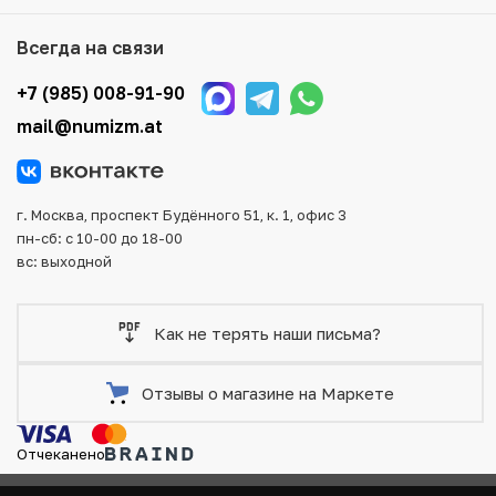
Мы доставим Ваш заказ в любой регион России, кроме
Всегда на связи
того, возможен самовывоз товара из офиса магазина.
Для вашего удобства представлены несколько способов
+7 (985) 008-91-90
оплаты и доставки заказа. Все отправления надежно и
mail@numizm.at
тщательно упаковываются, что исключает возможность
повреждения во время доставки.
г. Москва, проспект Будённого 51, к. 1, офис 3
пн-сб: с 10-00 до 18-00
вс: выходной
Как не терять наши письма?
Отзывы о магазине на Маркете
Отчеканено