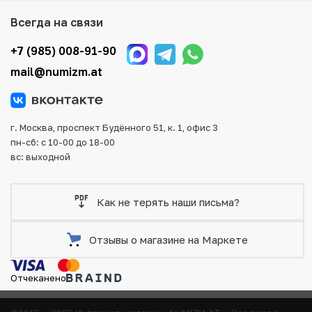
Мы доставим Ваш заказ в любой регион России, кроме
Всегда на связи
того, возможен самовывоз товара из офиса магазина.
Для вашего удобства представлены несколько способов
+7 (985) 008-91-90
оплаты и доставки заказа. Все отправления надежно и
mail@numizm.at
тщательно упаковываются, что исключает возможность
повреждения во время доставки.
г. Москва, проспект Будённого 51, к. 1, офис 3
пн-сб: с 10-00 до 18-00
вс: выходной
Как не терять наши письма?
Отзывы о магазине на Маркете
Отчеканено