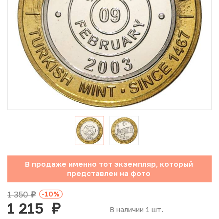
Юбилейные монеты Банка России (с 1999 года)
Памятные и инвестиционные монеты СССР и России
Иностранные монеты
Неофициальные выпуски монет (Unusual)
Античные и средневековые монеты
Наборы монет
Инвестиционные монеты
В продаже именно тот экземпляр, который
представлен на фото
1 350
-10
%
руб.
1 215
руб.
В наличии 1 шт.