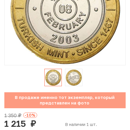
Юбилейные монеты Банка России (с 1999 года)
Памятные и инвестиционные монеты СССР и России
Иностранные монеты
Неофициальные выпуски монет (Unusual)
Античные и средневековые монеты
Наборы монет
Инвестиционные монеты
В продаже именно тот экземпляр, который
представлен на фото
1 350
-10
%
руб.
1 215
руб.
В наличии 1 шт.