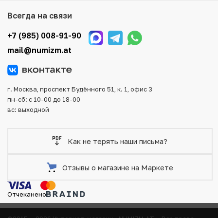
Мы доставим Ваш заказ в любой регион России, кроме
Всегда на связи
того, возможен самовывоз товара из офиса магазина.
Для вашего удобства представлены несколько способов
+7 (985) 008-91-90
оплаты и доставки заказа. Все отправления надежно и
mail@numizm.at
тщательно упаковываются, что исключает возможность
повреждения во время доставки.
г. Москва, проспект Будённого 51, к. 1, офис 3
пн-сб: с 10-00 до 18-00
вс: выходной
Как не терять наши письма?
Отзывы о магазине на Маркете
Отчеканено