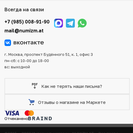
Мы доставим Ваш заказ в любой регион России, кроме
Всегда на связи
того, возможен самовывоз товара из офиса магазина.
Для вашего удобства представлены несколько способов
+7 (985) 008-91-90
оплаты и доставки заказа. Все отправления надежно и
mail@numizm.at
тщательно упаковываются, что исключает возможность
повреждения во время доставки.
г. Москва, проспект Будённого 51, к. 1, офис 3
пн-сб: с 10-00 до 18-00
вс: выходной
Как не терять наши письма?
Отзывы о магазине на Маркете
Отчеканено