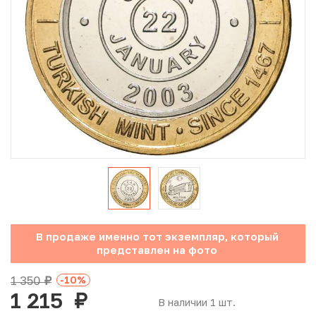
Юбилейные монеты Банка России (с 1999 года)
Памятные и инвестиционные монеты СССР и России
Иностранные монеты
Неофициальные выпуски монет (Unusual)
Античные и средневековые монеты
Наборы монет
Инвестиционные монеты
В продаже именно тот экземпляр, который
представлен на фото
1 350
-10
%
руб.
1 215
руб.
В наличии 1 шт.