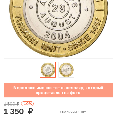
Юбилейные монеты Банка России (с 1999 года)
Памятные и инвестиционные монеты СССР и России
Иностранные монеты
Неофициальные выпуски монет (Unusual)
Античные и средневековые монеты
Наборы монет
Инвестиционные монеты
В продаже именно тот экземпляр, который
представлен на фото
1 500
-10
%
руб.
1 350
руб.
В наличии 1 шт.