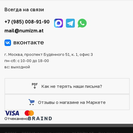
Мы доставим Ваш заказ в любой регион России, кроме
Всегда на связи
того, возможен самовывоз товара из офиса магазина.
Для вашего удобства представлены несколько способов
+7 (985) 008-91-90
оплаты и доставки заказа. Все отправления надежно и
mail@numizm.at
тщательно упаковываются, что исключает возможность
повреждения во время доставки.
г. Москва, проспект Будённого 51, к. 1, офис 3
пн-сб: с 10-00 до 18-00
вс: выходной
Как не терять наши письма?
Отзывы о магазине на Маркете
Отчеканено