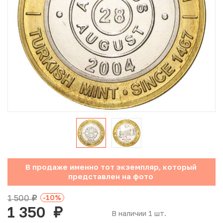
Юбилейные монеты Банка России (с 1999 года)
Памятные и инвестиционные монеты СССР и России
Иностранные монеты
Неофициальные выпуски монет (Unusual)
Античные и средневековые монеты
Наборы монет
Инвестиционные монеты
В продаже именно тот экземпляр, который
представлен на фото
1 500
-10
%
руб.
1 350
руб.
В наличии 1 шт.