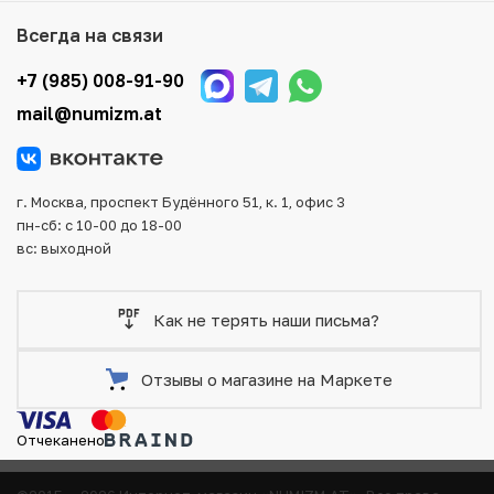
Мы доставим Ваш заказ в любой регион России, кроме
Всегда на связи
того, возможен самовывоз товара из офиса магазина.
Для вашего удобства представлены несколько способов
+7 (985) 008-91-90
оплаты и доставки заказа. Все отправления надежно и
mail@numizm.at
тщательно упаковываются, что исключает возможность
повреждения во время доставки.
г. Москва, проспект Будённого 51, к. 1, офис 3
пн-сб: с 10-00 до 18-00
вс: выходной
Как не терять наши письма?
Отзывы о магазине на Маркете
Отчеканено