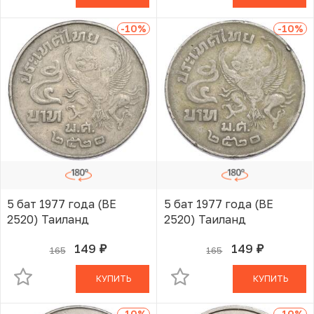
-10
%
-10
%
5 бат 1977 года (BE
5 бат 1977 года (BE
2520) Таиланд
2520) Таиланд
149
149
165
165
руб.
руб.
В КОРЗИНЕ
В КОРЗИНЕ
КУПИТЬ
КУПИТЬ
-10
%
-10
%