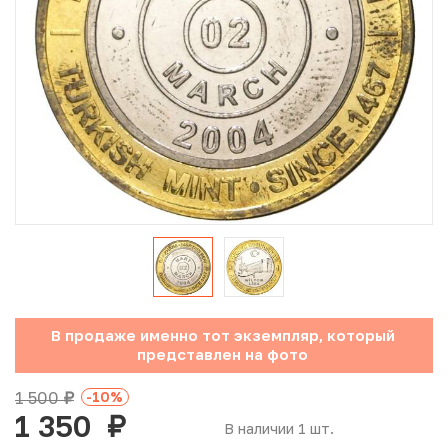
Юбилейные монеты Банка России (с 1999 года)
Памятные и инвестиционные монеты СССР и России
Иностранные монеты
Неофициальные выпуски монет (Unusual)
Античные и средневековые монеты
Наборы монет
Инвестиционные монеты
В продаже именно тот экземпляр, который
представлен на фото
1 500
-10
%
руб.
1 350
руб.
В наличии 1 шт.