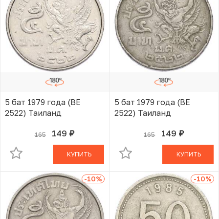
5 бат 1979 года (BE
5 бат 1979 года (BE
2522) Таиланд
2522) Таиланд
149
149
165
165
руб.
руб.
В КОРЗИНЕ
В КОРЗИНЕ
КУПИТЬ
КУПИТЬ
-10
%
-10
%