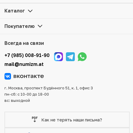
Стамбульскому монетному двору — 2 марта» по
привлекательной цене можно в нашем интернет-
Каталог
магазине — Вам достаточно оформить заказ на сайте.
Все монеты, представленные в каталоге, находятся в
Покупателю
наличии на нашем складе.
Мы доставим Ваш заказ в любой регион России, кроме
Всегда на связи
того, возможен самовывоз товара из офиса магазина.
Для вашего удобства представлены несколько способов
+7 (985) 008-91-90
оплаты и доставки заказа. Все отправления надежно и
mail@numizm.at
тщательно упаковываются, что исключает возможность
повреждения во время доставки.
г. Москва, проспект Будённого 51, к. 1, офис 3
пн-сб: с 10-00 до 18-00
вс: выходной
Как не терять наши письма?