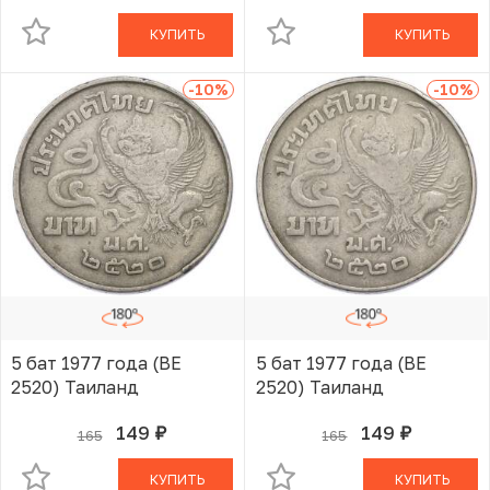
КУПИТЬ
КУПИТЬ
-10
%
-10
%
5 бат 1977 года (BE
5 бат 1977 года (BE
2520) Таиланд
2520) Таиланд
149
149
165
165
руб.
руб.
В КОРЗИНЕ
В КОРЗИНЕ
КУПИТЬ
КУПИТЬ