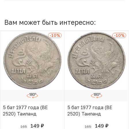
Вам может быть интересно:
-10
%
-10
%
5 бат 1977 года (BE
5 бат 1977 года (BE
2520) Таиланд
2520) Таиланд
149
149
165
165
руб.
руб.
В КОРЗИНЕ
В КОРЗИНЕ