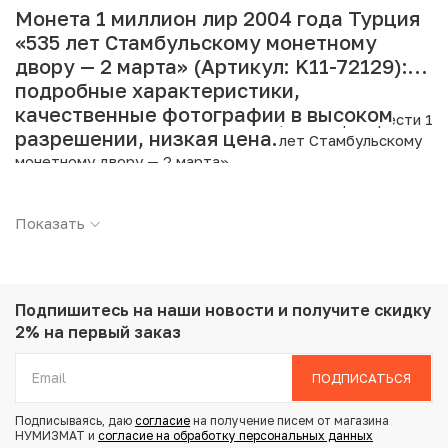
Монета 1 миллион лир 2004 года Турция
«535 лет Стамбульскому монетному
двору — 2 марта» (Артикул: K11-72129):
подробные характеристики,
качественные фотографии в высоком
Интернет магазин «Нумизмат» предлагает приобрести 1
разрешении, низкая цена.
миллион лир 2004 года Турция «535 лет Стамбульскому
монетному двору — 2 марта».
Подробные характеристики товара:
Показать
Страна: Турция
Номинал: 1000000 лир
Год: 2004
Металл: Биметалл
Подпишитесь на наши новости
и получите скидку
Вес: 11.87 г
2% на первый заказ
Диаметр: 32.1 мм
Состояние: AU
ПОДПИСАТЬСЯ
Подписываясь, даю
согласие
на получение писем от магазина
Купить 1 миллион лир 2004 года Турция «535 лет
НУМИЗМАТ и
согласие на обработку персональных данных