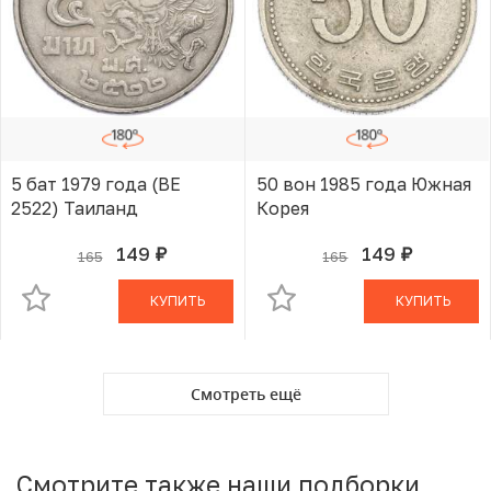
5 бат 1979 года (BE
50 вон 1985 года Южная
2522) Таиланд
Корея
149
149
165
165
руб.
руб.
В КОРЗИНЕ
В КОРЗИНЕ
КУПИТЬ
КУПИТЬ
Смотреть ещё
Смотрите также наши подборки