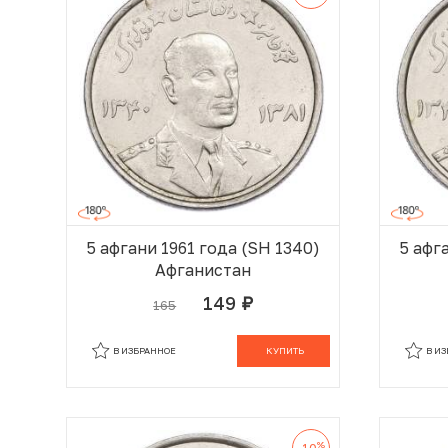
5 афгани 1961 года (SH 1340)
5 афг
Афганистан
149
165
руб.
В КОРЗИНЕ
В ИЗБРАННОЕ
КУПИТЬ
В И
%
-10