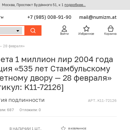
Москва, Проспект Будённого 51, к 1
подробнее...
+7 (985) 008-91-90
mail@numizm.at
ты
Войти
Избранное
Корзина
— 28 февраля»
ета 1 миллион лир 2004 года
ция «535 лет Стамбульскому
етному двору — 28 февраля»
тикул: K11-72126]
ТИЯ ПОДЛИННОСТИ
АРТ. K11-72126
ели:
687
Отложили:
0
В ИЗБРАННОМ
В НАЛИЧИИ 1 ШТ.
В ИЗБРАННОЕ