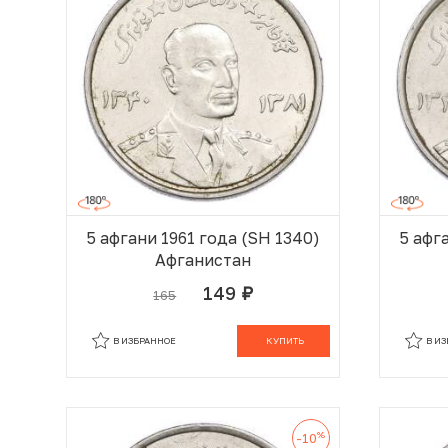
5 афгани 1961 года (SH 1340)
5 афг
Афганистан
149
165
руб.
В КОРЗИНЕ
В ИЗБРАННОЕ
КУПИТЬ
В И
%
-10