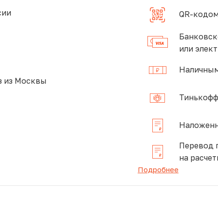
сии
QR-кодом
Банковск
или элек
Наличным
 из Москвы
Тинькофф
Наложенн
Перевод 
на расчет
Подробнее