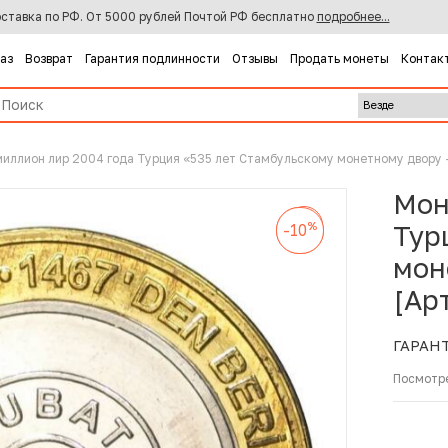
ставка по РФ. От 5000 рублей Почтой РФ бесплатно
подробнее...
каз
Возврат
Гарантия подлинности
Отзывы
Продать монеты
Контак
миллион лир 2004 года Турция «535 лет Стамбульскому монетному двору 
Мон
%
-10
%
%
Тур
-10
-10
мон
[Ар
ГАРАН
Посмотр