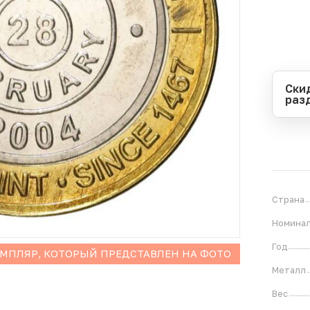
Ски
раз
Перио
Начал
Оконч
В
2
Страна
Номина
Год
ЕМПЛЯР, КОТОРЫЙ ПРЕДСТАВЛЕН НА ФОТО
Металл
Вес