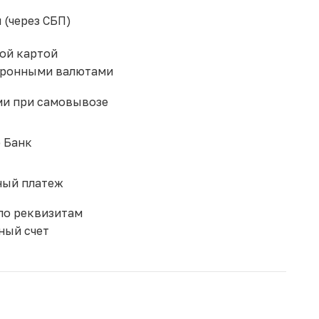
 (через СБП)
ой картой
тронными валютами
и при самовывозе
 Банк
ый платеж
по реквизитам
ный счет