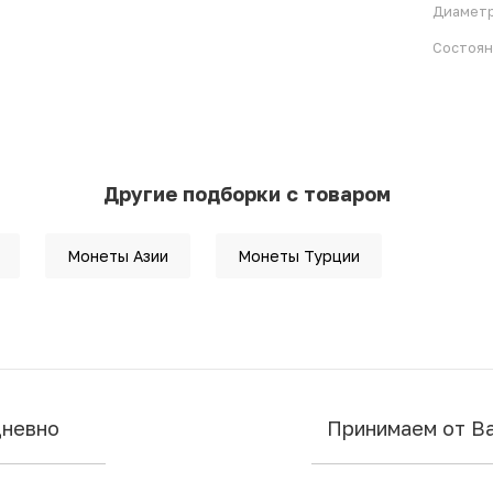
Диамет
Состоя
Другие подборки с товаром
Монеты Азии
Монеты Турции
дневно
Принимаем от В