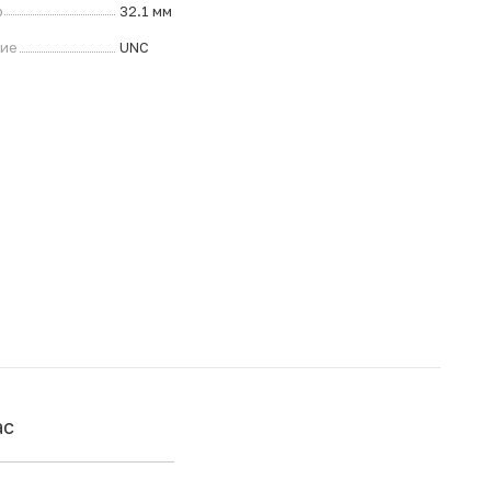
р
32.1 мм
ние
UNC
ас