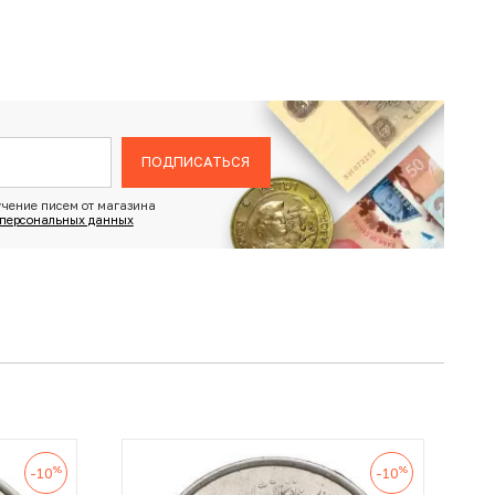
ПОДПИСАТЬСЯ
чение писем от магазина
 персональных данных
%
%
-10
-10