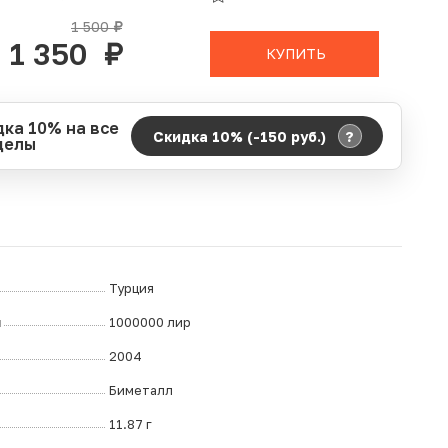
В КОРЗИНЕ
1 500
руб.
1 350
руб.
КУПИТЬ
дка 10% на все
?
Скидка 10% (-150
руб.
)
делы
д действия акции:
о:
06.08.2026 00:00
ание:
07.08.2026 23:59
ремя до окончания:
ч.
Турция
л
1000000 лир
2004
Биметалл
11.87 г