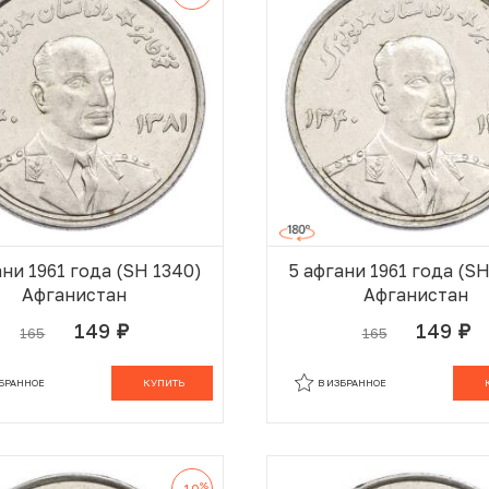
ани 1961 года (SH 1340)
5 афгани 1961 года (S
Афганистан
Афганистан
149
149
165
165
руб.
руб.
В КОРЗИНЕ
В
ЗБРАННОЕ
КУПИТЬ
В ИЗБРАННОЕ
%
-10