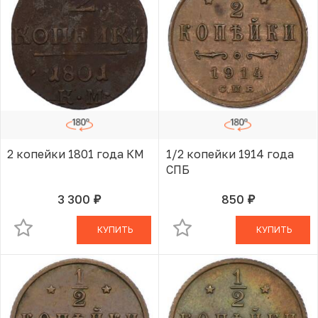
2 копейки 1801 года КМ
1/2 копейки 1914 года
СПБ
3 300
850
руб.
руб.
В КОРЗИНЕ
В КОРЗИНЕ
КУПИТЬ
КУПИТЬ