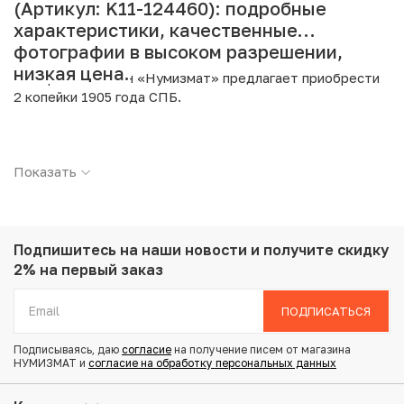
(Артикул: K11-124460): подробные
характеристики, качественные
фотографии в высоком разрешении,
низкая цена.
Интернет магазин «Нумизмат» предлагает приобрести
2 копейки 1905 года СПБ.
Подробные характеристики товара:
Показать
Страна: Российская Империя
Номинал: 2 копейки
Год: 1905
Буквы: СПБ
Металл: Медь
Подпишитесь на наши новости
и получите скидку
Вес: 6.52 г
2% на первый заказ
Диаметр: 24.5 мм
Состояние: VF
ПОДПИСАТЬСЯ
Подписываясь, даю
согласие
на получение писем от магазина
Купить 2 копейки 1905 года СПБ по привлекательной
НУМИЗМАТ и
согласие на обработку персональных данных
цене можно в нашем интернет-магазине — Вам
достаточно оформить заказ на сайте. Все монеты,