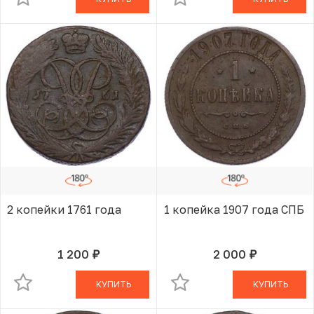
2 копейки 1761 года
1 копейка 1907 года СПБ
1 200
2 000
руб.
руб.
В КОРЗИНЕ
В КОРЗИНЕ
КУПИТЬ
КУПИТЬ