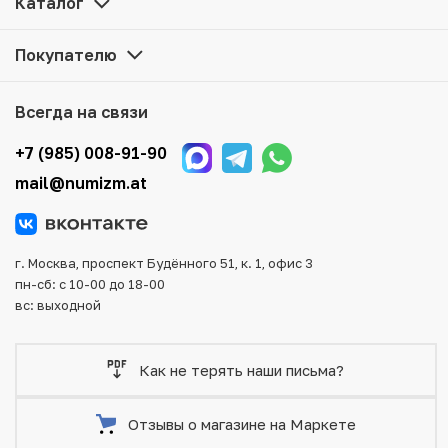
Каталог
представленные в каталоге, находятся в наличии на
нашем складе.
Покупателю
Мы доставим Ваш заказ в любой регион России, кроме
того, возможен самовывоз товара из офиса магазина.
Всегда на связи
Для вашего удобства представлены несколько способов
оплаты и доставки заказа. Все отправления надежно и
+7 (985) 008-91-90
тщательно упаковываются, что исключает возможность
mail@numizm.at
повреждения во время доставки.
г. Москва, проспект Будённого 51, к. 1, офис 3
пн-сб: с 10-00 до 18-00
вс: выходной
Как не терять наши письма?
Отзывы о магазине на Маркете