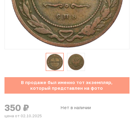
Юбилейные монеты Банка России (с 1999 года)
Памятные и инвестиционные монеты СССР и России
Иностранные монеты
Неофициальные выпуски монет (Unusual)
Античные и средневековые монеты
Наборы монет
В продаже был именно тот экземпляр,
который представлен на фото
Инвестиционные монеты
350
₽
Нет в наличии
цена от 02.10.2025