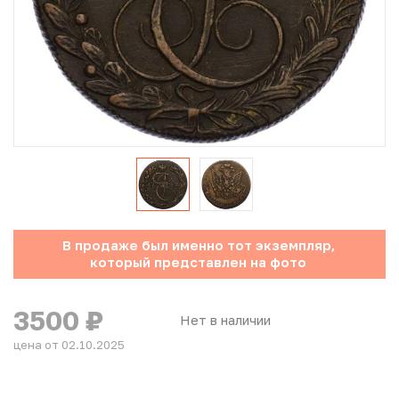
Юбилейные монеты Банка России (с 1999 года)
Памятные и инвестиционные монеты СССР и России
Иностранные монеты
Неофициальные выпуски монет (Unusual)
Античные и средневековые монеты
Наборы монет
В продаже был именно тот экземпляр,
который представлен на фото
Инвестиционные монеты
3500
₽
Нет в наличии
цена от 02.10.2025