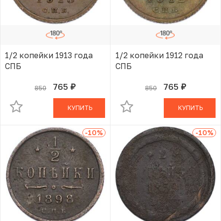
1/2 копейки 1913 года
1/2 копейки 1912 года
СПБ
СПБ
765
765
850
850
руб.
руб.
В КОРЗИНЕ
В КОРЗИНЕ
КУПИТЬ
КУПИТЬ
-10
%
-10
%