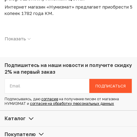
Интернет магазин «Нумизмат» предлагает приобрести 5
копеек 1782 года КМ.
Подробные характеристики товара:
Показать
Страна: Российская Империя
Номинал: 5 копеек
Год: 1782
Буквы: КМ
Металл: Медь
Подпишитесь на наши новости
и получите скидку
Вес: 52.72 г
2% на первый заказ
Диаметр: 43 мм
Состояние: VF
ПОДПИСАТЬСЯ
Подписываясь, даю
согласие
на получение писем от магазина
Купить 5 копеек 1782 года КМ по привлекательной цене
НУМИЗМАТ и
согласие на обработку персональных данных
можно в нашем интернет-магазине — Вам достаточно
оформить заказ на сайте. Все монеты, представленные
Каталог
в каталоге, находятся в наличии на нашем складе.
Покупателю
Мы доставим Ваш заказ в любой регион России, кроме