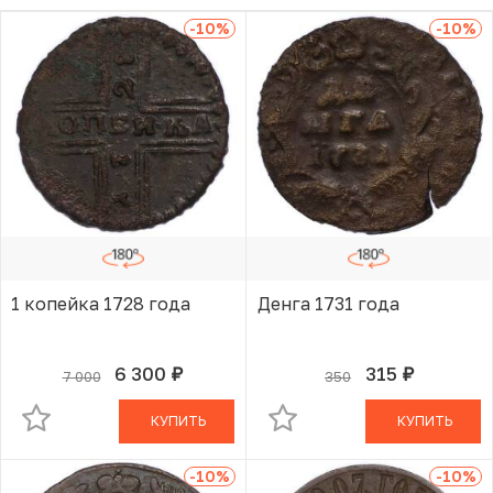
-10
%
-10
%
1 копейка 1728 года
Денга 1731 года
6 300
315
7 000
350
руб.
руб.
В КОРЗИНЕ
В КОРЗИНЕ
КУПИТЬ
КУПИТЬ
-10
%
-10
%