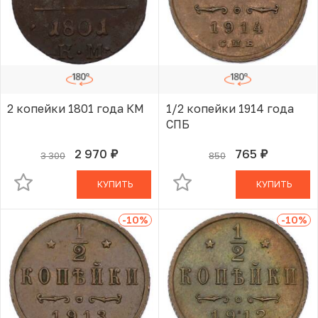
2 копейки 1801 года КМ
1/2 копейки 1914 года
СПБ
2 970
765
3 300
850
руб.
руб.
В КОРЗИНЕ
В КОРЗИНЕ
КУПИТЬ
КУПИТЬ
-10
%
-10
%