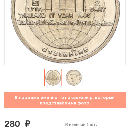
Юбилейные монеты Банка России (с 1999 года)
Памятные и инвестиционные монеты СССР и России
Иностранные монеты
Неофициальные выпуски монет (Unusual)
Античные и средневековые монеты
Наборы монет
Инвестиционные монеты
В продаже именно тот экземпляр, который
представлен на фото
280
руб.
В наличии 1 шт.