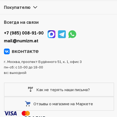
Все монеты, представленные в каталоге, находятся в
Покупателю
наличии на нашем складе.
Мы доставим Ваш заказ в любой регион России, кроме
Всегда на связи
того, возможен самовывоз товара из офиса магазина.
Для вашего удобства представлены несколько способов
+7 (985) 008-91-90
оплаты и доставки заказа. Все отправления надежно и
mail@numizm.at
тщательно упаковываются, что исключает возможность
повреждения во время доставки.
г. Москва, проспект Будённого 51, к. 1, офис 3
пн-сб: с 10-00 до 18-00
вс: выходной
Как не терять наши письма?
Отзывы о магазине на Маркете