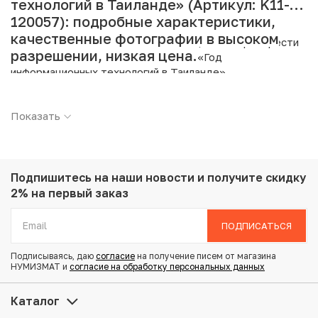
технологий в Таиланде» (Артикул: K11-
120057): подробные характеристики,
качественные фотографии в высоком
Интернет магазин «Нумизмат» предлагает приобрести
разрешении, низкая цена.
2 бата 1995 года (BE 2538) Таиланд «Год
информационных технологий в Таиланде».
Подробные характеристики товара:
Показать
Страна: Таиланд
Номинал: 2 бата
Год: 1995
Металл: Медь с никелевым покрытием
Подпишитесь на наши новости
и получите скидку
Вес: 7.33 г
2% на первый заказ
Диаметр: 22 мм
Состояние: AU
ПОДПИСАТЬСЯ
Подписываясь, даю
согласие
на получение писем от магазина
Купить 2 бата 1995 года (BE 2538) Таиланд «Год
НУМИЗМАТ и
согласие на обработку персональных данных
информационных технологий в Таиланде» по
привлекательной цене можно в нашем интернет-
Каталог
магазине — Вам достаточно оформить заказ на сайте.