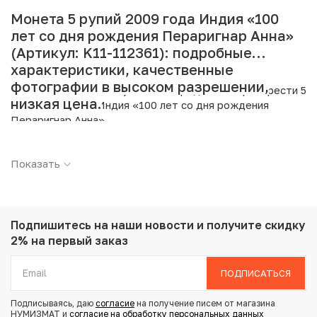
Монета 5 рупий 2009 года Индия «100
лет со дня рождения Пераригнар Анна»
(Артикул: K11-112361): подробные
характеристики, качественные
фотографии в высоком разрешении,
Интернет магазин «Нумизмат» предлагает приобрести 5
низкая цена.
рупий 2009 года Индия «100 лет со дня рождения
Пераригнар Анна».
Подробные характеристики товара:
Показать
Страна: Индия
Номинал: 5 рупий
Год: 2009
Металл: Никелевая латунь
Подпишитесь на наши новости
и получите скидку
Вес: 6 г
2% на первый заказ
Диаметр: 23 мм
Состояние: AU
ПОДПИСАТЬСЯ
Тематика: Выдающиеся личности
Подписываясь, даю
согласие
на получение писем от магазина
Отметка монетного двора: ромб на реверсе (Мумбаи)
НУМИЗМАТ и
согласие на обработку персональных данных