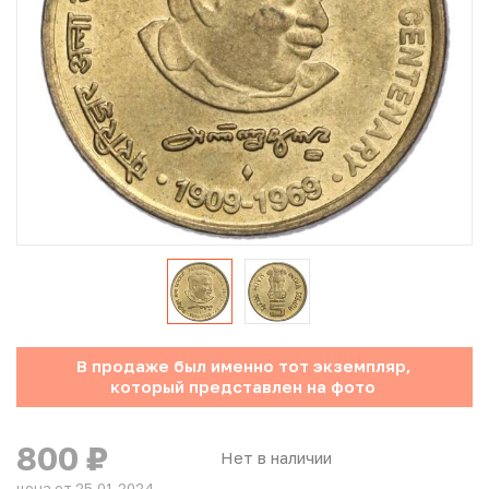
Юбилейные монеты Банка России (с 1999 года)
Памятные и инвестиционные монеты СССР и России
Иностранные монеты
Неофициальные выпуски монет (Unusual)
Античные и средневековые монеты
Наборы монет
Инвестиционные монеты
В продаже был именно тот экземпляр,
который представлен на фото
800
₽
Нет в наличии
цена от 25.01.2024